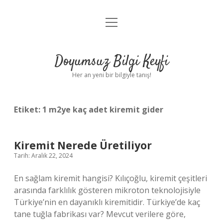
menüyü
Anasayfa
aç
Gizlilik Politikası
Doyumsuz Bilgi Keyfi
Yasal Uyarı
Her an yeni bir bilgiyle tanış!
Hakkımızda
Etiket:
1 m2ye kaç adet kiremit gider
Kiremit Nerede Üretiliyor
Tarih: Aralık 22, 2024
En sağlam kiremit hangisi? Kılıçoğlu, kiremit çeşitleri
arasında farklılık gösteren mikroton teknolojisiyle
Türkiye’nin en dayanıklı kiremitidir. Türkiye’de kaç
tane tuğla fabrikası var? Mevcut verilere göre,