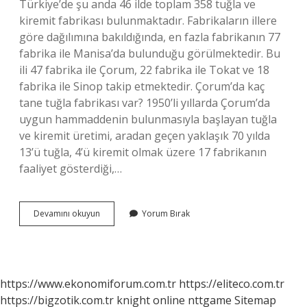
Türkiye’de şu anda 46 ilde toplam 358 tuğla ve
kiremit fabrikası bulunmaktadır. Fabrikaların illere
göre dağılımına bakıldığında, en fazla fabrikanın 77
fabrika ile Manisa’da bulunduğu görülmektedir. Bu
ili 47 fabrika ile Çorum, 22 fabrika ile Tokat ve 18
fabrika ile Sinop takip etmektedir. Çorum’da kaç
tane tuğla fabrikası var? 1950’li yıllarda Çorum’da
uygun hammaddenin bulunmasıyla başlayan tuğla
ve kiremit üretimi, aradan geçen yaklaşık 70 yılda
13’ü tuğla, 4’ü kiremit olmak üzere 17 fabrikanın
faaliyet gösterdiği,…
Kiremit
Devamını okuyun
Yorum Bırak
Nerede
Üretiliyor
https://www.ekonomiforum.com.tr
https://eliteco.com.tr
https://bigzotik.com.tr
knight online
nttgame
Sitemap