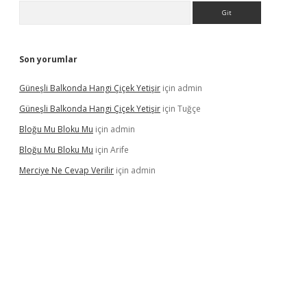
Arama
Son yorumlar
Güneşli Balkonda Hangi Çiçek Yetişir
için
admin
Güneşli Balkonda Hangi Çiçek Yetişir
için
Tuğçe
Bloğu Mu Bloku Mu
için
admin
Bloğu Mu Bloku Mu
için
Arife
Merciye Ne Cevap Verilir
için
admin
 adresi
tulipbett.net