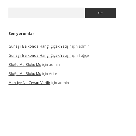
Arama
Son yorumlar
Güneşli Balkonda Hangi Çiçek Yetişir
için
admin
Güneşli Balkonda Hangi Çiçek Yetişir
için
Tuğçe
Bloğu Mu Bloku Mu
için
admin
Bloğu Mu Bloku Mu
için
Arife
Merciye Ne Cevap Verilir
için
admin
ş adresi
tulipbett.net