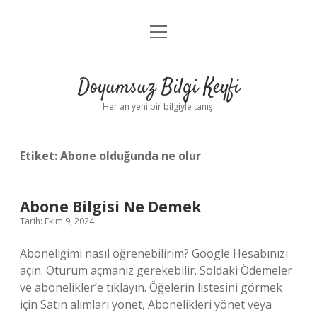
menüyü
Anasayfa
aç
Gizlilik Politikası
Doyumsuz Bilgi Keyfi
Yasal Uyarı
Her an yeni bir bilgiyle tanış!
Hakkımızda
Etiket:
Abone olduğunda ne olur
Abone Bilgisi Ne Demek
Tarih: Ekim 9, 2024
Aboneliğimi nasıl öğrenebilirim? Google Hesabınızı
açın. Oturum açmanız gerekebilir. Soldaki Ödemeler
ve abonelikler’e tıklayın. Öğelerin listesini görmek
için Satın alımları yönet, Abonelikleri yönet veya