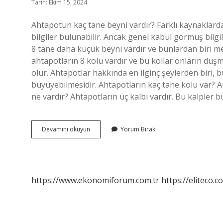
Tarih: Ekim 15, 2024
Ahtapotun kaç tane beyni vardır? Farklı kaynaklarda
bilgiler bulunabilir. Ancak genel kabul görmüş bilgi
8 tane daha küçük beyni vardır ve bunlardan biri me
ahtapotların 8 kolu vardır ve bu kollar onların dü
olur. Ahtapotlar hakkında en ilginç şeylerden biri, 
büyüyebilmesidir. Ahtapotların kaç tane kolu var? 
ne vardır? Ahtapotların üç kalbi vardır. Bu kalpler 
Ahtapotun
Devamını okuyun
Yorum Bırak
Kaç
Tane
Kolu
Var
https://www.ekonomiforum.com.tr
https://eliteco.c