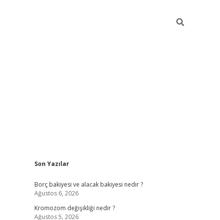
Sidebar
Son Yazılar
tulipbet giriş adresi
t
Borç bakiyesi ve alacak bakiyesi nedir ?
Ağustos 6, 2026
Kromozom değişikliği nedir ?
Ağustos 5, 2026