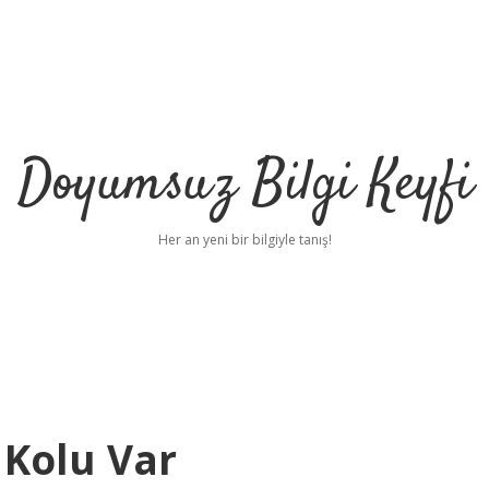
Doyumsuz Bilgi Keyfi
Her an yeni bir bilgiyle tanış!
Kolu Var