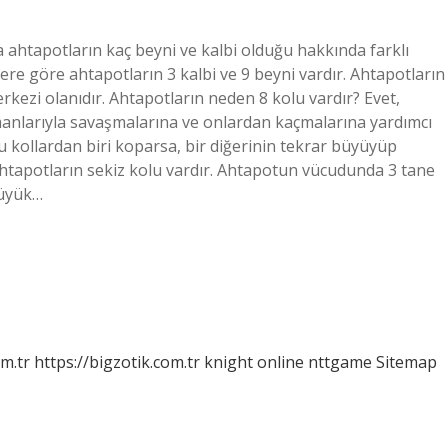
 ahtapotların kaç beyni ve kalbi olduğu hakkında farklı
lere göre ahtapotların 3 kalbi ve 9 beyni vardır. Ahtapotların
rkezi olanıdır. Ahtapotların neden 8 kolu vardır? Evet,
şmanlarıyla savaşmalarına ve onlardan kaçmalarına yardımcı
bu kollardan biri koparsa, bir diğerinin tekrar büyüyüp
Ahtapotların sekiz kolu vardır. Ahtapotun vücudunda 3 tane
büyük…
om.tr
https://bigzotik.com.tr
knight online
nttgame
Sitemap