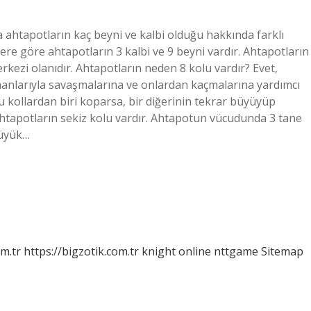
 ahtapotların kaç beyni ve kalbi olduğu hakkında farklı
lere göre ahtapotların 3 kalbi ve 9 beyni vardır. Ahtapotların
rkezi olanıdır. Ahtapotların neden 8 kolu vardır? Evet,
şmanlarıyla savaşmalarına ve onlardan kaçmalarına yardımcı
bu kollardan biri koparsa, bir diğerinin tekrar büyüyüp
Ahtapotların sekiz kolu vardır. Ahtapotun vücudunda 3 tane
büyük…
om.tr
https://bigzotik.com.tr
knight online
nttgame
Sitemap