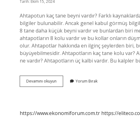
Tarih: Ekim 15, 2024
Ahtapotun kaç tane beyni vardır? Farklı kaynaklarda
bilgiler bulunabilir. Ancak genel kabul görmüş bilgi
8 tane daha küçük beyni vardır ve bunlardan biri me
ahtapotların 8 kolu vardır ve bu kollar onların dü
olur. Ahtapotlar hakkında en ilginç şeylerden biri, 
büyüyebilmesidir. Ahtapotların kaç tane kolu var? 
ne vardır? Ahtapotların üç kalbi vardır. Bu kalpler 
Ahtapotun
Devamını okuyun
Yorum Bırak
Kaç
Tane
Kolu
Var
https://www.ekonomiforum.com.tr
https://eliteco.c