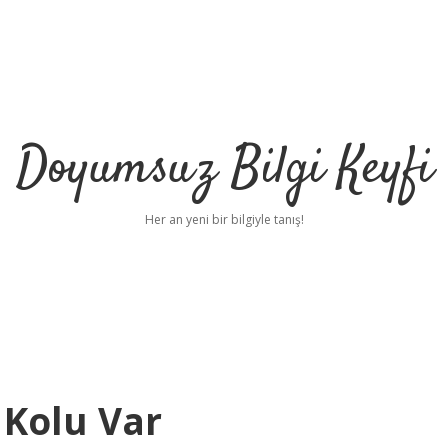
Doyumsuz Bilgi Keyfi
Her an yeni bir bilgiyle tanış!
Kolu Var