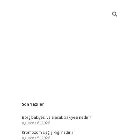
Sidebar
Son Yazılar
tulipbet giriş adresi
tul
Borç bakiyesi ve alacak bakiyesi nedir ?
Ağustos 6, 2026
Kromozom değişikliği nedir ?
Ağustos 5, 2026