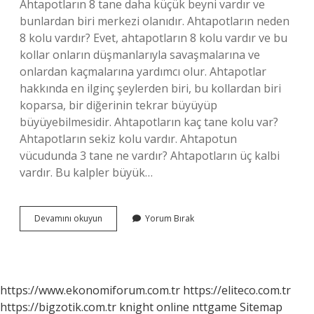
Ahtapotların 8 tane daha küçük beyni vardır ve
bunlardan biri merkezi olanıdır. Ahtapotların neden
8 kolu vardır? Evet, ahtapotların 8 kolu vardır ve bu
kollar onların düşmanlarıyla savaşmalarına ve
onlardan kaçmalarına yardımcı olur. Ahtapotlar
hakkında en ilginç şeylerden biri, bu kollardan biri
koparsa, bir diğerinin tekrar büyüyüp
büyüyebilmesidir. Ahtapotların kaç tane kolu var?
Ahtapotların sekiz kolu vardır. Ahtapotun
vücudunda 3 tane ne vardır? Ahtapotların üç kalbi
vardır. Bu kalpler büyük…
Ahtapotun
Devamını okuyun
Yorum Bırak
Kaç
Tane
Kolu
Var
https://www.ekonomiforum.com.tr
https://eliteco.com.tr
https://bigzotik.com.tr
knight online
nttgame
Sitemap