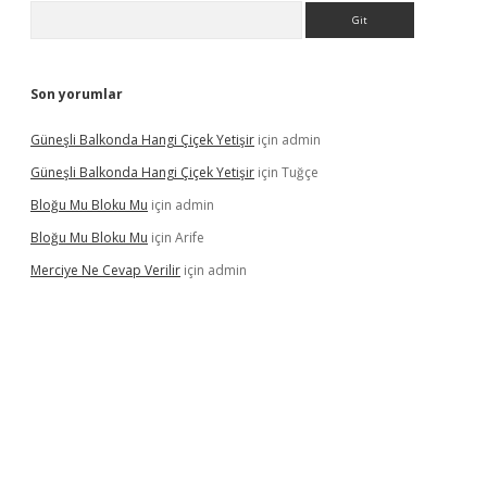
Arama
Son yorumlar
Güneşli Balkonda Hangi Çiçek Yetişir
için
admin
Güneşli Balkonda Hangi Çiçek Yetişir
için
Tuğçe
Bloğu Mu Bloku Mu
için
admin
Bloğu Mu Bloku Mu
için
Arife
Merciye Ne Cevap Verilir
için
admin
ş adresi
tulipbett.net