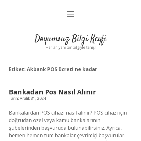
menüyü
Anasayfa
aç
Gizlilik Politikası
Doyumsuz Bilgi Keyfi
Yasal Uyarı
Her an yeni bir bilgiyle tanış!
Hakkımızda
Etiket:
Akbank POS ücreti ne kadar
Bankadan Pos Nasıl Alınır
Tarih: Aralık 31, 2024
Bankalardan POS cihazı nasıl alınır? POS cihazı için
doğrudan özel veya kamu bankalarının
şubelerinden başvuruda bulunabilirsiniz. Ayrıca,
hemen hemen tüm bankalar çevrimiçi başvuruları