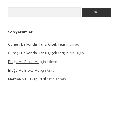
Arama
Son yorumlar
Güneşli Balkonda Hangi Çiçek Yetişir
için
admin
Güneşli Balkonda Hangi Çiçek Yetişir
için
Tuğçe
Bloğu Mu Bloku Mu
için
admin
Bloğu Mu Bloku Mu
için
Arife
Merciye Ne Cevap Verilir
için
admin
ş adresi
tulipbett.net