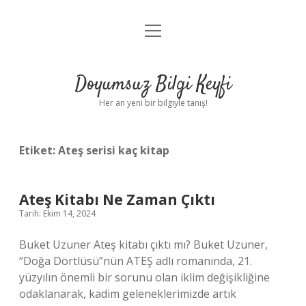
menüyü
Anasayfa
aç
Gizlilik Politikası
Doyumsuz Bilgi Keyfi
Yasal Uyarı
Her an yeni bir bilgiyle tanış!
Hakkımızda
Etiket:
Ateş serisi kaç kitap
Ateş Kitabı Ne Zaman Çıktı
Tarih: Ekim 14, 2024
Buket Uzuner Ateş kitabı çıktı mı? Buket Uzuner,
“Doğa Dörtlüsü”nün ATEŞ adlı romanında, 21.
yüzyılın önemli bir sorunu olan iklim değişikliğine
odaklanarak, kadim geleneklerimizde artık