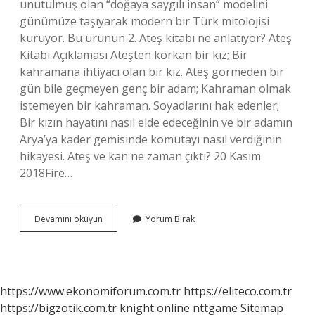
unutulmuş olan “doğaya saygılı insan” modelini
günümüze taşıyarak modern bir Türk mitolojisi
kuruyor. Bu ürünün 2. Ateş kitabı ne anlatıyor? Ateş
Kitabı Açıklaması Ateşten korkan bir kız; Bir
kahramana ihtiyacı olan bir kız. Ateş görmeden bir
gün bile geçmeyen genç bir adam; Kahraman olmak
istemeyen bir kahraman. Soyadlarını hak edenler;
Bir kızın hayatını nasıl elde edeceğinin ve bir adamın
Arya’ya kader gemisinde komutayı nasıl verdiğinin
hikayesi. Ateş ve kan ne zaman çıktı? 20 Kasım
2018Fire…
Ateş
Devamını okuyun
Yorum Bırak
Kitabı
Ne
Zaman
Çıktı
https://www.ekonomiforum.com.tr
https://eliteco.com.tr
https://bigzotik.com.tr
knight online
nttgame
Sitemap