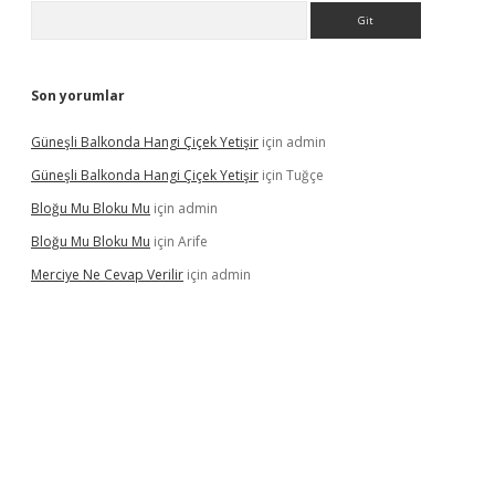
Arama
Son yorumlar
Güneşli Balkonda Hangi Çiçek Yetişir
için
admin
Güneşli Balkonda Hangi Çiçek Yetişir
için
Tuğçe
Bloğu Mu Bloku Mu
için
admin
Bloğu Mu Bloku Mu
için
Arife
Merciye Ne Cevap Verilir
için
admin
 adresi
tulipbett.net