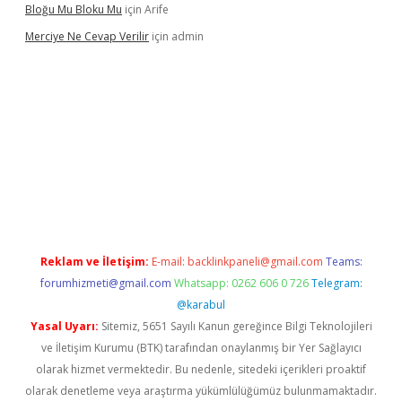
Bloğu Mu Bloku Mu
için
Arife
Merciye Ne Cevap Verilir
için
admin
adresi
tulipbett.net
Reklam ve İletişim:
E-mail:
backlinkpaneli@gmail.com
Teams:
forumhizmeti@gmail.com
Whatsapp: 0262 606 0 726
Telegram:
@karabul
Yasal Uyarı:
Sitemiz, 5651 Sayılı Kanun gereğince Bilgi Teknolojileri
ve İletişim Kurumu (BTK) tarafından onaylanmış bir Yer Sağlayıcı
olarak hizmet vermektedir. Bu nedenle, sitedeki içerikleri proaktif
olarak denetleme veya araştırma yükümlülüğümüz bulunmamaktadır.