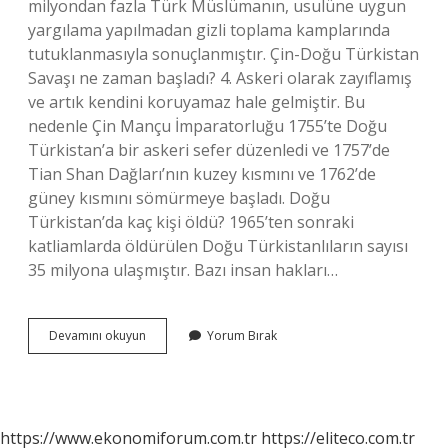
milyondan fazla Türk Müslümanın, usulüne uygun
yargılama yapılmadan gizli toplama kamplarında
tutuklanmasıyla sonuçlanmıştır. Çin-Doğu Türkistan
Savaşı ne zaman başladı? 4. Askeri olarak zayıflamış
ve artık kendini koruyamaz hale gelmiştir. Bu
nedenle Çin Mançu İmparatorluğu 1755’te Doğu
Türkistan’a bir askeri sefer düzenledi ve 1757’de
Tian Shan Dağları’nın kuzey kısmını ve 1762’de
güney kısmını sömürmeye başladı. Doğu
Türkistan’da kaç kişi öldü? 1965’ten sonraki
katliamlarda öldürülen Doğu Türkistanlıların sayısı
35 milyona ulaşmıştır. Bazı insan hakları…
Çin
Devamını okuyun
Yorum Bırak
Doğu
Türkistana
Ne
Yaptı
https://www.ekonomiforum.com.tr
https://eliteco.com.tr