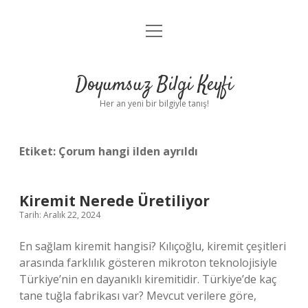
menüyü
Anasayfa
aç
Gizlilik Politikası
Doyumsuz Bilgi Keyfi
Yasal Uyarı
Her an yeni bir bilgiyle tanış!
Hakkımızda
Etiket:
Çorum hangi ilden ayrıldı
Kiremit Nerede Üretiliyor
Tarih: Aralık 22, 2024
En sağlam kiremit hangisi? Kılıçoğlu, kiremit çeşitleri
arasında farklılık gösteren mikroton teknolojisiyle
Türkiye’nin en dayanıklı kiremitidir. Türkiye’de kaç
tane tuğla fabrikası var? Mevcut verilere göre,