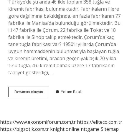
Türkiye’de şu anda 46 ilde toplam 358 tuğla ve
kiremit fabrikası bulunmaktadır. Fabrikaların illere
göre dağılımına bakıldığında, en fazla fabrikanın 77
fabrika ile Manisa’da bulunduğu görülmektedir. Bu
ili 47 fabrika ile Çorum, 22 fabrika ile Tokat ve 18
fabrika ile Sinop takip etmektedir. Çorum’da kaç
tane tuğla fabrikası var? 1950’li yıllarda Çorum’da
uygun hammaddenin bulunmasıyla başlayan tuğla
ve kiremit üretimi, aradan geçen yaklaşık 70 yılda
13’ü tuğla, 4’ü kiremit olmak üzere 17 fabrikanın
faaliyet gösterdiği,…
Kiremit
Devamını okuyun
Yorum Bırak
Nerede
Üretiliyor
https://www.ekonomiforum.com.tr
https://eliteco.com.tr
https://bigzotik.com.tr
knight online
nttgame
Sitemap