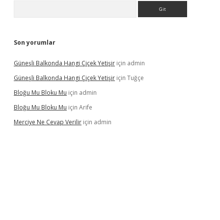
Arama
Son yorumlar
Güneşli Balkonda Hangi Çiçek Yetişir
için
admin
Güneşli Balkonda Hangi Çiçek Yetişir
için
Tuğçe
Bloğu Mu Bloku Mu
için
admin
Bloğu Mu Bloku Mu
için
Arife
Merciye Ne Cevap Verilir
için
admin
ş adresi
tulipbett.net