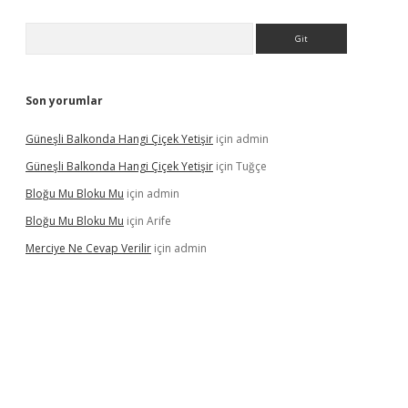
Arama
Son yorumlar
Güneşli Balkonda Hangi Çiçek Yetişir
için
admin
Güneşli Balkonda Hangi Çiçek Yetişir
için
Tuğçe
Bloğu Mu Bloku Mu
için
admin
Bloğu Mu Bloku Mu
için
Arife
Merciye Ne Cevap Verilir
için
admin
 adresi
tulipbett.net