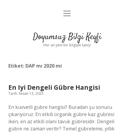
menüyü
Anasayfa
aç
Gizlilik Politikası
Doyumsuz Bilgi Keyfi
Yasal Uyarı
Her an yeni bir bilgiyle tanış!
Hakkımızda
Etiket:
DAP mı 2020 mi
En Iyi Dengeli Gübre Hangisi
Tarih: Nisan 13, 2025
En kuvvetli gübre hangisi? Buradan şu sonucu
çıkarıyoruz: En etkili organik gübre kaz gübresi
iken, en az etkili olanı tavuk gübresidir. Dengeli
gübre ne zaman verilir? Temel gübreleme, yıllık