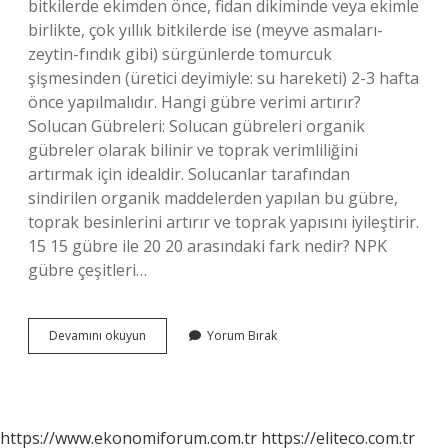
bitkilerde ekimden önce, fidan dikiminde veya ekimle
birlikte, çok yıllık bitkilerde ise (meyve asmaları-
zeytin-fındık gibi) sürgünlerde tomurcuk
şişmesinden (üretici deyimiyle: su hareketi) 2-3 hafta
önce yapılmalıdır. Hangi gübre verimi artırır?
Solucan Gübreleri: Solucan gübreleri organik
gübreler olarak bilinir ve toprak verimliliğini
artırmak için idealdir. Solucanlar tarafından
sindirilen organik maddelerden yapılan bu gübre,
toprak besinlerini artırır ve toprak yapısını iyileştirir.
15 15 gübre ile 20 20 arasındaki fark nedir? NPK
gübre çeşitleri…
En
Devamını okuyun
Yorum Bırak
Iyi
Dengeli
Gübre
Hangisi
https://www.ekonomiforum.com.tr
https://eliteco.com.tr