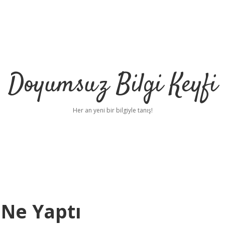
Doyumsuz Bilgi Keyfi
Her an yeni bir bilgiyle tanış!
 Ne Yaptı