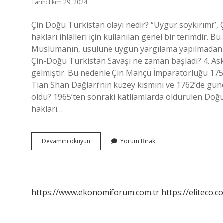
Tarih: Ekim 29, 2024
Çin Doğu Türkistan olayı nedir? “Uygur soykırımı”, 
hakları ihlalleri için kullanılan genel bir terimdir.
Müslümanın, usulüne uygun yargılama yapılmadan g
Çin-Doğu Türkistan Savaşı ne zaman başladı? 4. Ask
gelmiştir. Bu nedenle Çin Mançu İmparatorluğu 1755
Tian Shan Dağları’nın kuzey kısmını ve 1762’de gün
öldü? 1965’ten sonraki katliamlarda öldürülen Doğu 
hakları…
Çin
Devamını okuyun
Yorum Bırak
Doğu
Türkistana
Ne
Yaptı
https://www.ekonomiforum.com.tr
https://eliteco.c