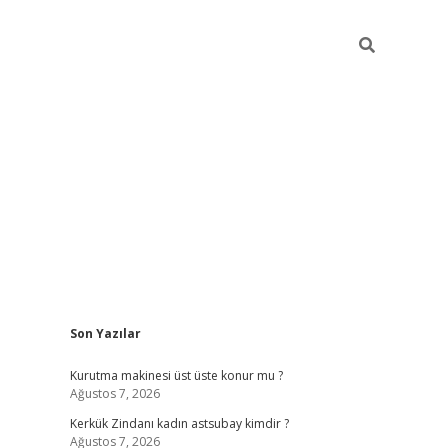
Sidebar
Son Yazılar
tulipbet giriş adresi
tu
Kurutma makinesi üst üste konur mu ?
Ağustos 7, 2026
Kerkük Zindanı kadın astsubay kimdir ?
Ağustos 7, 2026