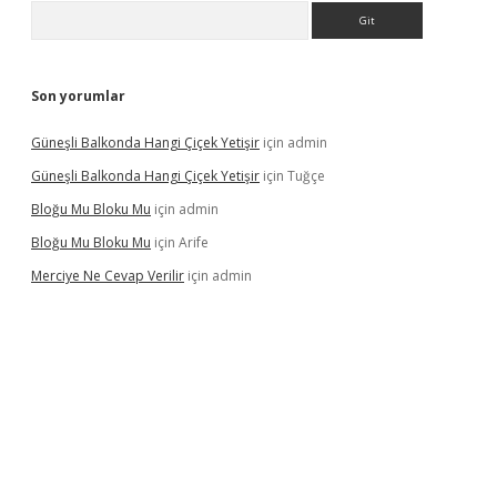
Arama
Son yorumlar
Güneşli Balkonda Hangi Çiçek Yetişir
için
admin
Güneşli Balkonda Hangi Çiçek Yetişir
için
Tuğçe
Bloğu Mu Bloku Mu
için
admin
Bloğu Mu Bloku Mu
için
Arife
Merciye Ne Cevap Verilir
için
admin
 adresi
tulipbett.net