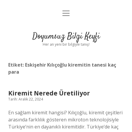
menüyü
Anasayfa
aç
Gizlilik Politikası
Doyumsuz Bilgi Keyfi
Yasal Uyarı
Her an yeni bir bilgiyle tanış!
Hakkımızda
Etiket:
Eskişehir Kılıçoğlu kiremitin tanesi kaç
para
Kiremit Nerede Üretiliyor
Tarih: Aralık 22, 2024
En sağlam kiremit hangisi? Kılıçoğlu, kiremit çeşitleri
arasında farklılık gösteren mikroton teknolojisiyle
Türkiye’nin en dayanıklı kiremitidir. Türkiye’de kaç