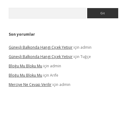
Arama
Son yorumlar
Güneşli Balkonda Hangi Çiçek Yetişir
için
admin
Güneşli Balkonda Hangi Çiçek Yetişir
için
Tuğçe
Bloğu Mu Bloku Mu
için
admin
Bloğu Mu Bloku Mu
için
Arife
Merciye Ne Cevap Verilir
için
admin
 adresi
tulipbett.net