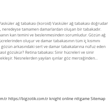
asküler ağ tabakası (koroid) Vasküler ağ tabakası doğruda
gibi, neredeyse tamamen damarlardan oluşan bir tabakadır.
tinanın kan temini ve beslenmesinden sorumludur. Gözün ağ
ücrelerinden oluşur ve damar tabakasının tüm iç kısmını
, gözün arkasındaki sert ve damar tabakalarına nüfuz eden
sıl gözükür? Retina tabakası: Sinir hücreleri ve sinir
çekleşir. Nesnelerden yayılan ışınlar göz merceğinden…
om.tr
https://bigzotik.com.tr
knight online
nttgame
Sitemap