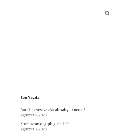
Sidebar
Son Yazılar
tulipbet giriş adresi
t
Borç bakiyesi ve alacak bakiyesi nedir ?
Ağustos 6, 2026
Kromozom değişikliği nedir ?
Ağustos 5, 2026