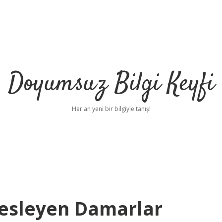
Doyumsuz Bilgi Keyfi
Her an yeni bir bilgiyle tanış!
esleyen Damarlar