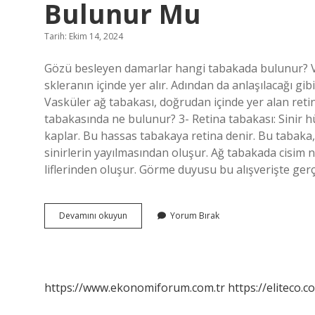
Bulunur Mu
Tarih: Ekim 14, 2024
Gözü besleyen damarlar hangi tabakada bulunur? V
skleranın içinde yer alır. Adından da anlaşılacağı 
Vasküler ağ tabakası, doğrudan içinde yer alan re
tabakasında ne bulunur? 3- Retina tabakası: Sinir h
kaplar. Bu hassas tabakaya retina denir. Bu tabaka
sinirlerin yayılmasından oluşur. Ağ tabakada cisim na
liflerinden oluşur. Görme duyusu bu alışverişte ger
Ağ
Devamını okuyun
Yorum Bırak
Tabakada
Gözü
Besleyen
Damarlar
Bulunur
https://www.ekonomiforum.com.tr
https://eliteco.c
Mu