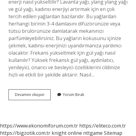
enerji nasıl yükseltilir? Lavanta yağı, ylang ylang yağı
ve gül yağı, kadınsı enerjiyi artırmak için en çok
tercih edilen yağlardan bazılarıdır. Bu yağlardan
herhangi birinin 3-4 damlasını difüzörünüze veya
tütsü brülörünüze damlatarak mekanınızı
parfümleyebilirsiniz. Bu yağların kokusunu içinize
çekmek, kadınsı enerjinizi uyandırmanıza yardımcı
olacaktır. Frekans yükseltmek için gül yağı nasıl
kullanılır? Yüksek frekanslı gül yağı, aydınlatıcı,
yenileyici, onarıcı ve besleyici özelliklerini cildinize
hızlı ve etkili bir şekilde aktarır. Nasıl…
Gül
Devamını okuyun
Yorum Bırak
Yağı
Enerji
Verir
Mi
https://www.ekonomiforum.com.tr
https://eliteco.com.tr
https://bigzotik.com.tr
knight online
nttgame
Sitemap