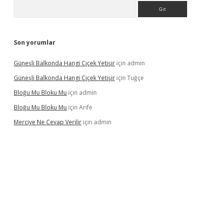
Arama
Son yorumlar
Güneşli Balkonda Hangi Çiçek Yetişir
için
admin
Güneşli Balkonda Hangi Çiçek Yetişir
için
Tuğçe
Bloğu Mu Bloku Mu
için
admin
Bloğu Mu Bloku Mu
için
Arife
Merciye Ne Cevap Verilir
için
admin
ş adresi
tulipbett.net