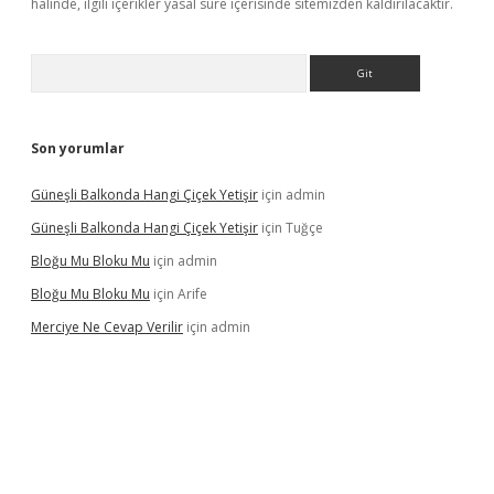
halinde, ilgili içerikler yasal süre içerisinde sitemizden kaldırılacaktır.
Arama
Son yorumlar
Güneşli Balkonda Hangi Çiçek Yetişir
için
admin
Güneşli Balkonda Hangi Çiçek Yetişir
için
Tuğçe
Bloğu Mu Bloku Mu
için
admin
Bloğu Mu Bloku Mu
için
Arife
Merciye Ne Cevap Verilir
için
admin