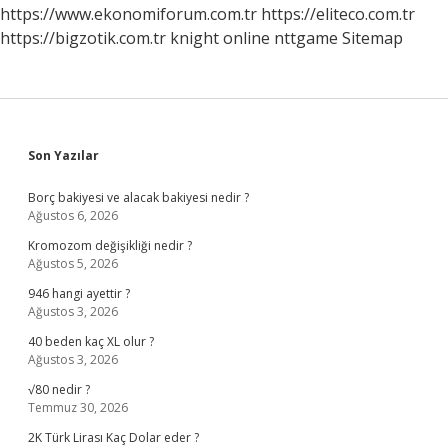
https://www.ekonomiforum.com.tr
https://eliteco.com.tr
https://bigzotik.com.tr
knight online
nttgame
Sitemap
Sidebar
Son Yazılar
Borç bakiyesi ve alacak bakiyesi nedir ?
Ağustos 6, 2026
Kromozom değişikliği nedir ?
Ağustos 5, 2026
946 hangi ayettir ?
Ağustos 3, 2026
40 beden kaç XL olur ?
Ağustos 3, 2026
√80 nedir ?
Temmuz 30, 2026
2K Türk Lirası Kaç Dolar eder ?