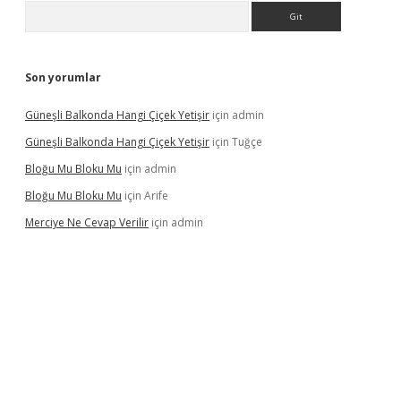
Arama
Son yorumlar
Güneşli Balkonda Hangi Çiçek Yetişir
için
admin
Güneşli Balkonda Hangi Çiçek Yetişir
için
Tuğçe
Bloğu Mu Bloku Mu
için
admin
Bloğu Mu Bloku Mu
için
Arife
Merciye Ne Cevap Verilir
için
admin
ş adresi
tulipbett.net