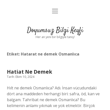
menüyü
Anasayfa
aç
Gizlilik Politikası
Doyumsuz Bilgi Keyfi
Yasal Uyarı
Her an yeni bir bilgiyle tanış!
Hakkımızda
Etiket:
Hatarat ne demek Osmanlıca
Hatiat Ne Demek
Tarih: Ekim 10, 2024
Hılt ne demek Osmanlıca? Adı. İnsan vücudundaki
dört ana maddeden herhangi biri: safra, öd, kan ve
balgam. Tahribat ne demek Osmanlıca? Bu
kelimenin anlamı yıkmak ve yok etmektir. Birçok