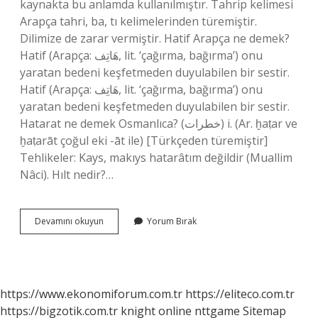
kaynakta bu anlamda kullanılmıştır. Tahrip kelimesi
Arapça tahri, ba, tı kelimelerinden türemiştir.
Dilimize de zarar vermiştir. Hatif Arapça ne demek?
Hatif (Arapça: هَاتِف‎, lit. ‘çağırma, bağırma’) onu
yaratan bedeni keşfetmeden duyulabilen bir sestir.
Hatif (Arapça: هَاتِف‎, lit. ‘çağırma, bağırma’) onu
yaratan bedeni keşfetmeden duyulabilen bir sestir.
Hatarat ne demek Osmanlıca? (ﺧﻄﺮﺍﺕ) i. (Ar. ḫaṭar ve
ḫaṭarāt çoğul eki -āt ile) [Türkçeden türemiştir]
Tehlikeler: Kays, makıys hatarâtım değildir (Muallim
Nâci). Hılt nedir?…
Hatiat
Devamını okuyun
Yorum Bırak
Ne
Demek
https://www.ekonomiforum.com.tr
https://eliteco.com.tr
https://bigzotik.com.tr
knight online
nttgame
Sitemap