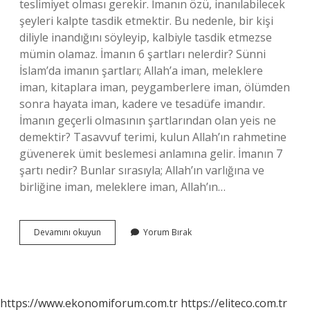
teslimiyet olması gerekir. İmanın özü, inanılabilecek
şeyleri kalpte tasdik etmektir. Bu nedenle, bir kişi
diliyle inandığını söyleyip, kalbiyle tasdik etmezse
mümin olamaz. İmanın 6 şartları nelerdir? Sünni
İslam’da imanın şartları; Allah’a iman, meleklere
iman, kitaplara iman, peygamberlere iman, ölümden
sonra hayata iman, kadere ve tesadüfe imandır.
İmanın geçerli olmasının şartlarından olan yeis ne
demektir? Tasavvuf terimi, kulun Allah’ın rahmetine
güvenerek ümit beslemesi anlamına gelir. İmanın 7
şartı nedir? Bunlar sırasıyla; Allah’ın varlığına ve
birliğine iman, meleklere iman, Allah’ın…
İManın
Devamını okuyun
Yorum Bırak
Geçerli
Olması
Için
Gerekli
Şartlar
https://www.ekonomiforum.com.tr
https://eliteco.com.tr
Nelerdir