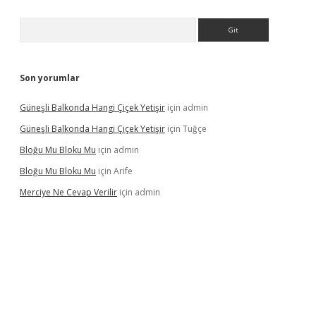
Arama
Son yorumlar
Güneşli Balkonda Hangi Çiçek Yetişir
için
admin
Güneşli Balkonda Hangi Çiçek Yetişir
için
Tuğçe
Bloğu Mu Bloku Mu
için
admin
Bloğu Mu Bloku Mu
için
Arife
Merciye Ne Cevap Verilir
için
admin
ş adresi
tulipbett.net