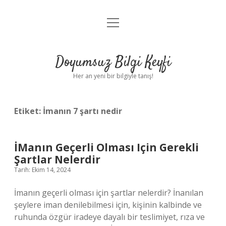
menüyü
Anasayfa
aç
Gizlilik Politikası
Doyumsuz Bilgi Keyfi
Yasal Uyarı
Her an yeni bir bilgiyle tanış!
Hakkımızda
Etiket:
İmanın 7 şartı nedir
İManın Geçerli Olması Için Gerekli
Şartlar Nelerdir
Tarih: Ekim 14, 2024
İmanın geçerli olması için şartlar nelerdir? İnanılan
şeylere iman denilebilmesi için, kişinin kalbinde ve
ruhunda özgür iradeye dayalı bir teslimiyet, rıza ve