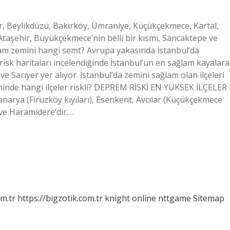
lar, Beylikdüzü, Bakırköy, Ümraniye, Küçükçekmece, Kartal,
Ataşehir, Büyükçekmece’nin belli bir kısmı, Sancaktepe ve
ğlam zemini hangi semt? Avrupa yakasında İstanbul’da
isk haritaları incelendiğinde İstanbul’un en sağlam kayalara
ve Sarıyer yer alıyor. İstanbul’da zemini sağlam olan ilçeleri
eminde hangi ilçeler riskli? DEPREM RİSKİ EN YÜKSEK İLÇELER
Kanarya (Firuzköy kıyıları), Esenkent, Avcılar (Küçükçekmece
 ve Haramidere’dir.…
om.tr
https://bigzotik.com.tr
knight online
nttgame
Sitemap