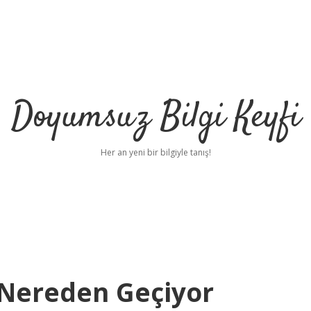
Doyumsuz Bilgi Keyfi
Her an yeni bir bilgiyle tanış!
ı Nereden Geçiyor