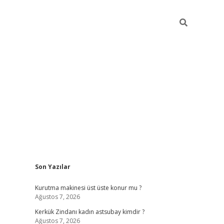
Sidebar
Son Yazılar
tulipbet giriş adresi
t
Kurutma makinesi üst üste konur mu ?
Ağustos 7, 2026
Kerkük Zindanı kadın astsubay kimdir ?
Ağustos 7, 2026