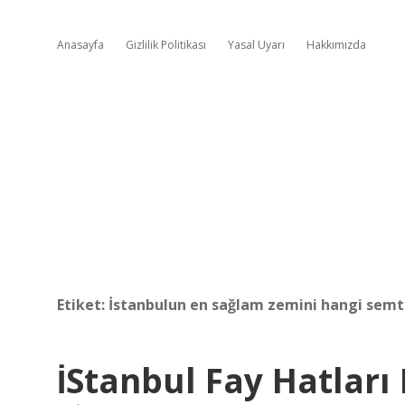
Anasayfa
Gizlilik Politikası
Yasal Uyarı
Hakkımızda
Etiket:
İstanbulun en sağlam zemini hangi semt
İStanbul Fay Hatlar