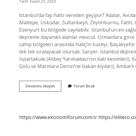
Tarih: Kasım 23, 2024
İstanbul’da fay hattı nereden geçiyor? Adalar, Avcı
Maltepe, Üsküdar, Sultanbeyli, Zeytinburnu, Fatih, 
Esenyurt bu bölgede sayılabilir. İstanbul’un en sa
depreme dayanıklı alanlar mevcut. Uzmanlara göre r
sahip bölgeleri arasında Haliç’in kuzeyi, Başakşehir 
tek tek sıralayacak olursak: Sarıyer. İstanbul depr
Ispartakule (Alibey Yarımadası’nın batı kesimleri), 
Gölü ve Marmara Denizi’ne bakan kıyıları), Ambarlı
İStanbul
Devamını okuyun
Yorum Bırak
Fay
Hatları
Nereden
Geçiyor
https://www.ekonomiforum.com.tr
https://eliteco.c