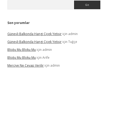
Arama
Son yorumlar
Güneşli Balkonda Hangi Çiçek Yetişir
için
admin
Güneşli Balkonda Hangi Çiçek Yetişir
için
Tuğçe
Bloğu Mu Bloku Mu
için
admin
Bloğu Mu Bloku Mu
için
Arife
Merciye Ne Cevap Verilir
için
admin
 adresi
tulipbett.net