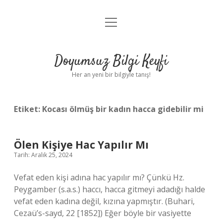
menüyü
Anasayfa
aç
Gizlilik Politikası
Doyumsuz Bilgi Keyfi
Yasal Uyarı
Her an yeni bir bilgiyle tanış!
Hakkımızda
Etiket:
Kocası ölmüş bir kadın hacca gidebilir mi
Ölen Kişiye Hac Yapılır Mı
Tarih: Aralık 25, 2024
Vefat eden kişi adına hac yapılır mı? Çünkü Hz.
Peygamber (s.a.s.) haccı, hacca gitmeyi adadığı halde
vefat eden kadına değil, kızına yapmıştır. (Buhari,
Cezaü’s-sayd, 22 [1852]) Eğer böyle bir vasiyette