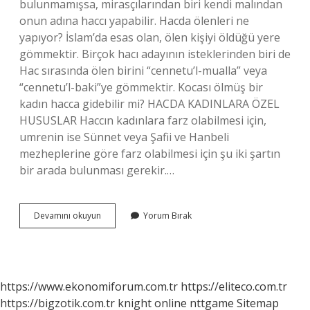
bulunmamışsa, mirasçılarından biri kendi malından
onun adına haccı yapabilir. Hacda ölenleri ne
yapıyor? İslam’da esas olan, ölen kişiyi öldüğü yere
gömmektir. Birçok hacı adayının isteklerinden biri de
Hac sırasında ölen birini “cennetu’l-mualla” veya
“cennetu’l-baki”ye gömmektir. Kocası ölmüş bir
kadın hacca gidebilir mi? HACDA KADINLARA ÖZEL
HUSUSLAR Haccın kadınlara farz olabilmesi için,
umrenin ise Sünnet veya Şafii ve Hanbeli
mezheplerine göre farz olabilmesi için şu iki şartın
bir arada bulunması gerekir.…
Ölen
Devamını okuyun
Yorum Bırak
Kişiye
Hac
Yapılır
Mı
https://www.ekonomiforum.com.tr
https://eliteco.com.tr
https://bigzotik.com.tr
knight online
nttgame
Sitemap