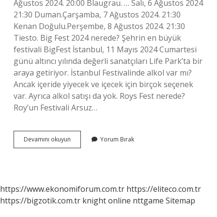
Ağustos 2024. 20:00 Blaugrau. … Salı, 6 Ağustos 2024
21:30 Duman.Çarşamba, 7 Ağustos 2024. 21:30
Kenan Doğulu.Perşembe, 8 Ağustos 2024. 21:30
Tiesto. Big Fest 2024 nerede? Şehrin en büyük
festivali BigFest İstanbul, 11 Mayıs 2024 Cumartesi
günü altıncı yılında değerli sanatçıları Life Park’ta bir
araya getiriyor. İstanbul Festivalinde alkol var mı?
Ancak içeride yiyecek ve içecek için birçok seçenek
var. Ayrıca alkol satışı da yok. Roys Fest nerede?
Roy’un Festivali Arsuz…
Big
Devamını okuyun
Yorum Bırak
Fest
Kimler
Var
https://www.ekonomiforum.com.tr
https://eliteco.com.tr
https://bigzotik.com.tr
knight online
nttgame
Sitemap