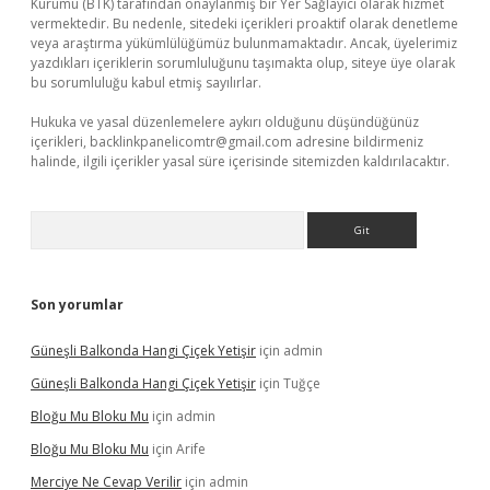
Kurumu (BTK) tarafından onaylanmış bir Yer Sağlayıcı olarak hizmet
vermektedir. Bu nedenle, sitedeki içerikleri proaktif olarak denetleme
veya araştırma yükümlülüğümüz bulunmamaktadır. Ancak, üyelerimiz
yazdıkları içeriklerin sorumluluğunu taşımakta olup, siteye üye olarak
bu sorumluluğu kabul etmiş sayılırlar.
Hukuka ve yasal düzenlemelere aykırı olduğunu düşündüğünüz
içerikleri,
backlinkpanelicomtr@gmail.com
adresine bildirmeniz
halinde, ilgili içerikler yasal süre içerisinde sitemizden kaldırılacaktır.
Arama
Son yorumlar
Güneşli Balkonda Hangi Çiçek Yetişir
için
admin
Güneşli Balkonda Hangi Çiçek Yetişir
için
Tuğçe
Bloğu Mu Bloku Mu
için
admin
Bloğu Mu Bloku Mu
için
Arife
Merciye Ne Cevap Verilir
için
admin