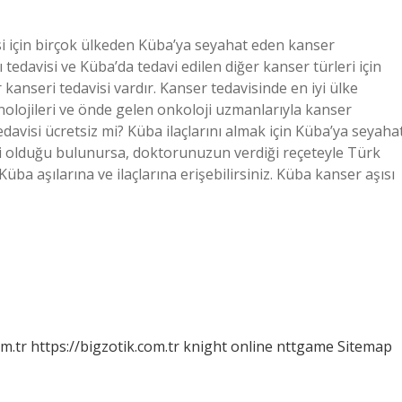
si için birçok ülkeden Küba’ya seyahat eden kanser
 tedavisi ve Küba’da tedavi edilen diğer kanser türleri için
 kanseri tedavisi vardır. Kanser tedavisinde en iyi ülke
nolojileri ve önde gelen onkoloji uzmanlarıyla kanser
edavisi ücretsiz mi? Küba ilaçlarını almak için Küba’ya seyaha
kili olduğu bulunursa, doktorunuzun verdiği reçeteyle Türk
üba aşılarına ve ilaçlarına erişebilirsiniz. Küba kanser aşısı
om.tr
https://bigzotik.com.tr
knight online
nttgame
Sitemap