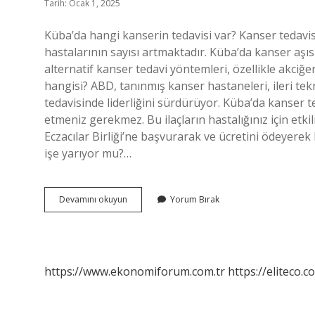
Tarih: Ocak 1, 2025
Küba’da hangi kanserin tedavisi var? Kanser tedavi
hastalarının sayısı artmaktadır. Küba’da kanser aşısı
alternatif kanser tedavi yöntemleri, özellikle akciğer
hangisi? ABD, tanınmış kanser hastaneleri, ileri tek
tedavisinde liderliğini sürdürüyor. Küba’da kanser t
etmeniz gerekmez. Bu ilaçların hastalığınız için et
Eczacılar Birliği’ne başvurarak ve ücretini ödeyerek K
işe yarıyor mu?…
Küba
Devamını okuyun
Yorum Bırak
Hangi
Kanser
Türlerini
Tedavi
Ediyor
https://www.ekonomiforum.com.tr
https://eliteco.c