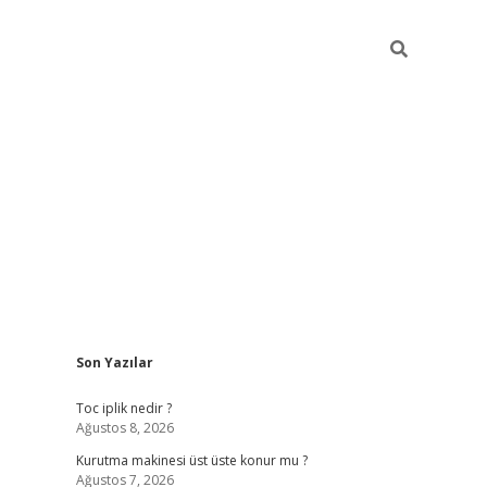
Sidebar
Son Yazılar
tulipbet giriş adresi
tu
Toc iplik nedir ?
Ağustos 8, 2026
Kurutma makinesi üst üste konur mu ?
Ağustos 7, 2026