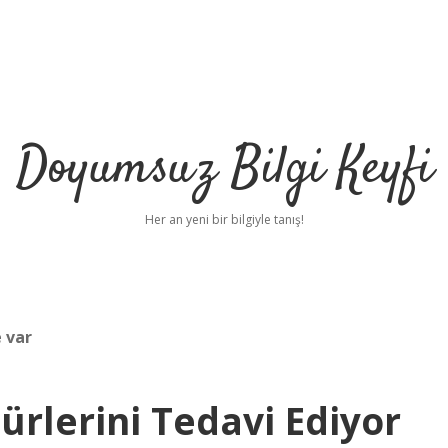
Doyumsuz Bilgi Keyfi
Her an yeni bir bilgiyle tanış!
 var
rlerini Tedavi Ediyor