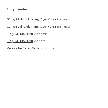
Son yorumlar
Güneşli Balkonda Hangi Çiçek Yetişir
için
admin
Güneşli Balkonda Hangi Çiçek Yetişir
için
Tuğçe
Bloğu Mu Bloku Mu
için
admin
Bloğu Mu Bloku Mu
için
Arife
Merciye Ne Cevap Verilir
için
admin
ş adresi
tulipbett.net