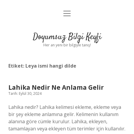
menüyü
Anasayfa
aç
Gizlilik Politikası
Doyumsuz Bilgi Keyfi
Yasal Uyarı
Her an yeni bir bilgiyle tanış!
Hakkımızda
Etiket:
Leya ismi hangi dilde
Lahika Nedir Ne Anlama Gelir
Tarih: Eylül 30, 2024
Lahika nedir? Lahika kelimesi ekleme, ekleme veya
bir şey ekleme anlamına gelir. Kelimenin kullanım
alanına göre cümle kurulur. Lahika, ekleyen,
tamamlayan veya ekleyen tüm terimler için kullanılır.