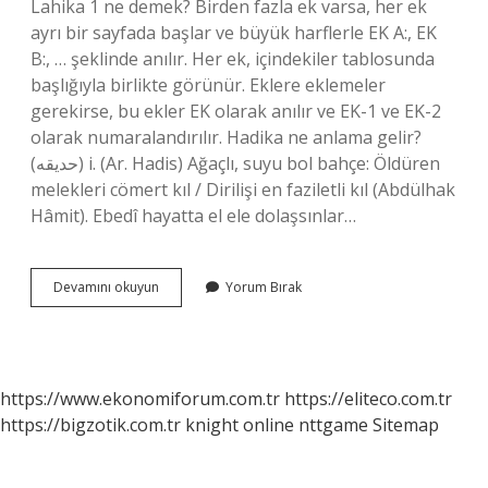
Lahika 1 ne demek? Birden fazla ek varsa, her ek
ayrı bir sayfada başlar ve büyük harflerle EK A:, EK
B:, … şeklinde anılır. Her ek, içindekiler tablosunda
başlığıyla birlikte görünür. Eklere eklemeler
gerekirse, bu ekler EK olarak anılır ve EK-1 ve EK-2
olarak numaralandırılır. Hadika ne anlama gelir?
(ﺣﺪﻳﻘﻪ) i. (Ar. Hadis) Ağaçlı, suyu bol bahçe: Öldüren
melekleri cömert kıl / Dirilişi en faziletli kıl (Abdülhak
Hâmit). Ebedî hayatta el ele dolaşsınlar…
Lahika
Devamını okuyun
Yorum Bırak
Nedir
Ne
Anlama
Gelir
https://www.ekonomiforum.com.tr
https://eliteco.com.tr
https://bigzotik.com.tr
knight online
nttgame
Sitemap