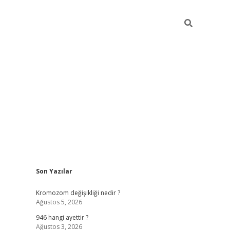
Sidebar
Son Yazılar
tulipbet giriş adresi
tul
Kromozom değişikliği nedir ?
Ağustos 5, 2026
946 hangi ayettir ?
Ağustos 3, 2026