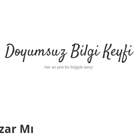
Doyumsuz Bilgi Keyfi
Her an yeni bir bilgiyle tanış!
zar Mı