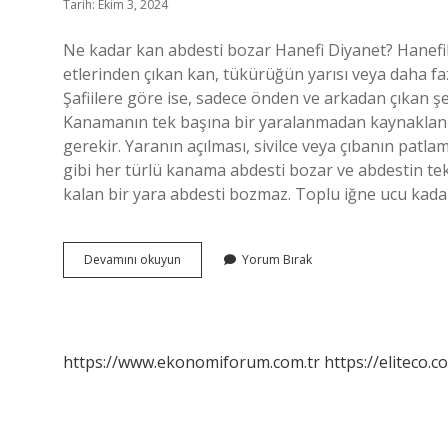
Tarih: Ekim 3, 2024
Ne kadar kan abdesti bozar Hanefi Diyanet? Hanefil
etlerinden çıkan kan, tükürüğün yarısı veya daha fazla
Şafiilere göre ise, sadece önden ve arkadan çıkan şe
Kanamanın tek başına bir yaralanmadan kaynaklan
gerekir. Yaranın açılması, sivilce veya çıbanın patl
gibi her türlü kanama abdesti bozar ve abdestin te
kalan bir yara abdesti bozmaz. Toplu iğne ucu kad
Ufak
Devamını okuyun
Yorum Bırak
Kan
Abdesti
Bozar
Mı
https://www.ekonomiforum.com.tr
https://eliteco.c