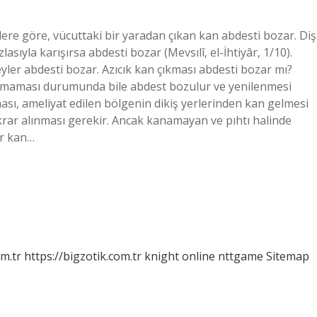
ere göre, vücuttaki bir yaradan çıkan kan abdesti bozar. Diş
sıyla karışırsa abdesti bozar (Mevsılî, el-İhtiyâr, 1/10).
yler abdesti bozar. Azıcık kan çıkması abdesti bozar mı?
maması durumunda bile abdest bozulur ve yenilenmesi
aması, ameliyat edilen bölgenin dikiş yerlerinden kan gelmesi
krar alınması gerekir. Ancak kanamayan ve pıhtı halinde
ar kan…
om.tr
https://bigzotik.com.tr
knight online
nttgame
Sitemap