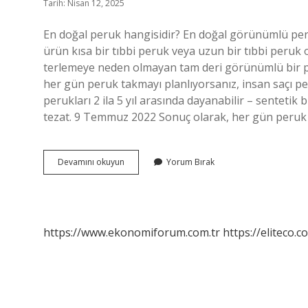
Tarih: Nisan 12, 2025
En doğal peruk hangisidir? En doğal görünümlü per
ürün kısa bir tıbbi peruk veya uzun bir tıbbi peruk 
terlemeye neden olmayan tam deri görünümlü bir p
her gün peruk takmayı planlıyorsanız, insan saçı per
perukları 2 ila 5 yıl arasında dayanabilir – sentetik 
tezat. 9 Temmuz 2022 Sonuç olarak, her gün peruk t
En
Devamını okuyun
Yorum Bırak
Iyi
Peruk
Hangisi
https://www.ekonomiforum.com.tr
https://eliteco.c