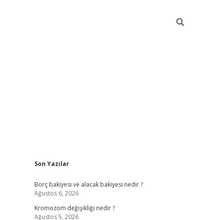
Sidebar
Son Yazılar
tulipbet giriş adresi
tu
Borç bakiyesi ve alacak bakiyesi nedir ?
Ağustos 6, 2026
Kromozom değişikliği nedir ?
Ağustos 5, 2026