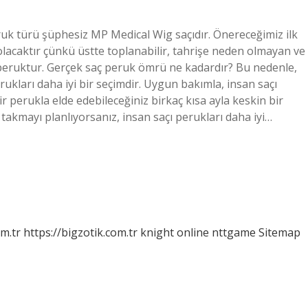
uk türü şüphesiz MP Medical Wig saçıdır. Önereceğimiz ilk
olacaktır çünkü üstte toplanabilir, tahrişe neden olmayan ve
eruktur. Gerçek saç peruk ömrü ne kadardır? Bu nedenle,
ukları daha iyi bir seçimdir. Uygun bakımla, insan saçı
bir perukla elde edebileceğiniz birkaç kısa ayla keskin bir
akmayı planlıyorsanız, insan saçı perukları daha iyi…
om.tr
https://bigzotik.com.tr
knight online
nttgame
Sitemap