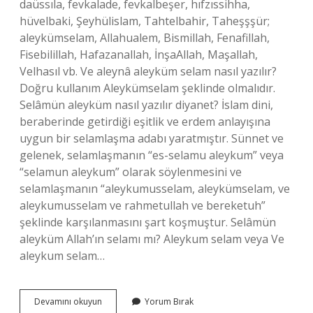
daüssıla, fevkalade, fevkalbeşer, hıfzıssihha,
hüvelbaki, Şeyhülislam, Tahtelbahir, Taheşşşür;
aleykümselam, Allahualem, Bismillah, Fenafillah,
Fisebilillah, Hafazanallah, İnşaAllah, Maşallah,
Velhasıl vb. Ve aleynâ aleyküm selam nasıl yazılır?
Doğru kullanım Aleykümselam şeklinde olmalıdır.
Selâmün aleyküm nasıl yazılır diyanet? İslam dini,
beraberinde getirdiği eşitlik ve erdem anlayışına
uygun bir selamlaşma adabı yaratmıştır. Sünnet ve
gelenek, selamlaşmanın “es-selamu aleykum” veya
“selamun aleykum” olarak söylenmesini ve
selamlaşmanın “aleykumusselam, aleykümselam, ve
aleykumusselam ve rahmetullah ve bereketuh”
şeklinde karşılanmasını şart koşmuştur. Selâmün
aleyküm Allah’ın selamı mı? Aleykum selam veya Ve
aleykum selam…
Aleyküm
Devamını okuyun
Yorum Bırak