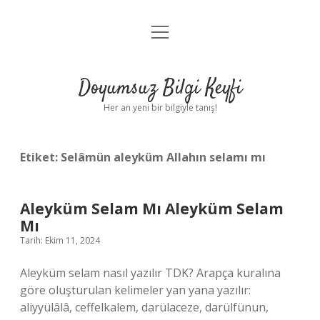
menüyü
Anasayfa
aç
Gizlilik Politikası
Doyumsuz Bilgi Keyfi
Yasal Uyarı
Her an yeni bir bilgiyle tanış!
Hakkımızda
Etiket:
Selâmün aleyküm Allahın selamı mı
Aleyküm Selam Mı Aleyküm Selam
Mı
Tarih: Ekim 11, 2024
Aleyküm selam nasıl yazılır TDK? Arapça kuralına
göre oluşturulan kelimeler yan yana yazılır:
aliyyülâlâ, ceffelkalem, darülaceze, darülfünun,