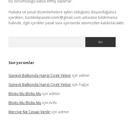
bu sorumluluğu kabul etmiş sayılırlar.
Hukuka ve yasal düzenlemelere aykırı olduğunu düşündüğünüz
içerikleri,
backlinkpanelicomtr@gmail.com
adresine bildirmeniz
halinde, ilgili içerikler yasal süre içerisinde sitemizden kaldırılacaktır.
Arama
Son yorumlar
Güneşli Balkonda Hangi Çiçek Yetişir
için
admin
Güneşli Balkonda Hangi Çiçek Yetişir
için
Tuğçe
Bloğu Mu Bloku Mu
için
admin
Bloğu Mu Bloku Mu
için
Arife
Merciye Ne Cevap Verilir
için
admin