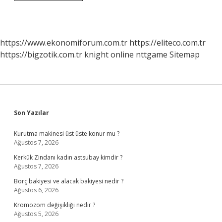
Selam
Mı
Aleyküm
Selam
Mı
https://www.ekonomiforum.com.tr
https://eliteco.com.tr
https://bigzotik.com.tr
knight online
nttgame
Sitemap
Sidebar
Son Yazılar
Kurutma makinesi üst üste konur mu ?
Ağustos 7, 2026
Kerkük Zindanı kadın astsubay kimdir ?
Ağustos 7, 2026
Borç bakiyesi ve alacak bakiyesi nedir ?
Ağustos 6, 2026
Kromozom değişikliği nedir ?
Ağustos 5, 2026