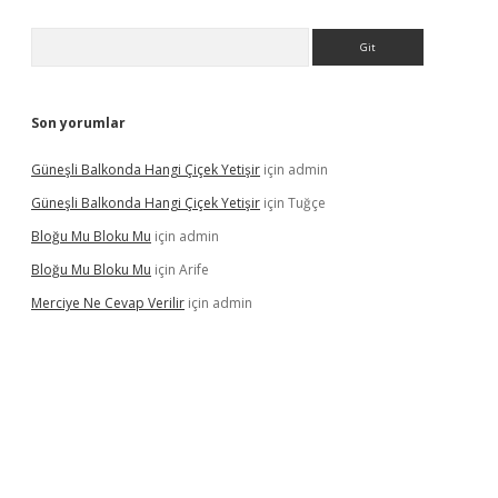
Arama
Son yorumlar
Güneşli Balkonda Hangi Çiçek Yetişir
için
admin
Güneşli Balkonda Hangi Çiçek Yetişir
için
Tuğçe
Bloğu Mu Bloku Mu
için
admin
Bloğu Mu Bloku Mu
için
Arife
Merciye Ne Cevap Verilir
için
admin
ş adresi
tulipbett.net