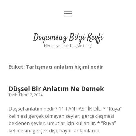
menüyü
Anasayfa
aç
Gizlilik Politikası
Doyumsuz Bilgi Keyfi
Yasal Uyarı
Her an yeni bir bilgiyle tanış!
Hakkımızda
Etiket:
Tartışmacı anlatım biçimi nedir
Düşsel Bir Anlatım Ne Demek
Tarih: Ekim 12, 2024
Düşsel anlatım nedir? 11-FANTASTİK DİL: * “Rüya”
kelimesi gerçek olmayan şeyler, gerçekleşmesi
beklenen şeyler, umutlar için kullanılır. * “Rüya”
kelimesini gerçek dışı, hayali anlamlarda