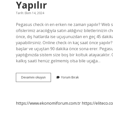
Yapılır
Tarih: Ekim 14, 2024
Pegasus check-in en erken ne zaman yapılır? Web si
ofislerimiz aracılığıyla satın aldığınız biletlerinizi
önce, dış hatlarda ise uçuşunuzdan en geç 45 daki
yapabilirsiniz. Online check-in kaç saat önce yapılı
başlar ve uçuştan 90 dakika önce sona erer. Pegasus
yaptığınızda sistem size boş bir koltuk atayacaktır
kalkış saati henüz gelmemiş olsa bile uçağa…
Pegasus
Devamını okuyun
Yorum Bırak
Online
Check-
In
Kaç
Saat
https://www.ekonomiforum.com.tr
https://eliteco.c
Önce
Yapılır