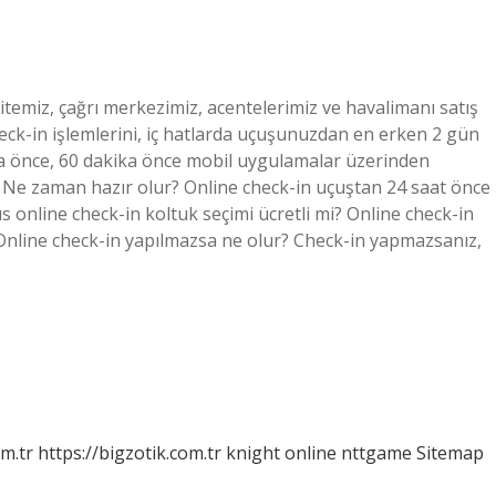
temiz, çağrı merkezimiz, acentelerimiz ve havalimanı satış
n check-in işlemlerini, iç hatlarda uçuşunuzdan en erken 2 gün
ka önce, 60 dakika önce mobil uygulamalar üzerinden
r? Ne zaman hazır olur? Online check-in uçuştan 24 saat önce
 online check-in koltuk seçimi ücretli mi? Online check-in
. Online check-in yapılmazsa ne olur? Check-in yapmazsanız,
om.tr
https://bigzotik.com.tr
knight online
nttgame
Sitemap