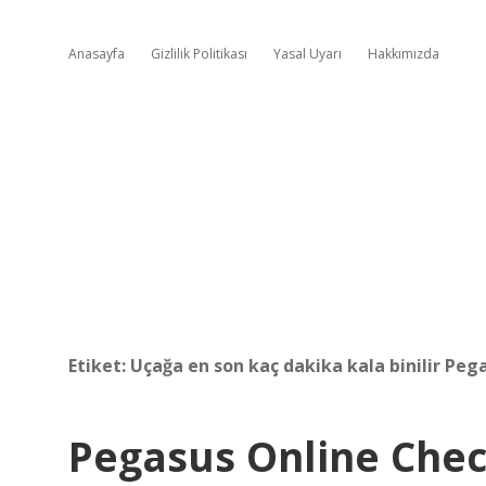
Anasayfa
Gizlilik Politikası
Yasal Uyarı
Hakkımızda
Etiket:
Uçağa en son kaç dakika kala binilir Peg
Pegasus Online Chec