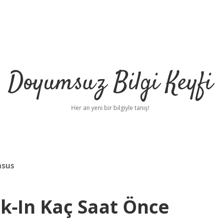
Doyumsuz Bilgi Keyfi
Her an yeni bir bilgiyle tanış!
asus
k-In Kaç Saat Önce