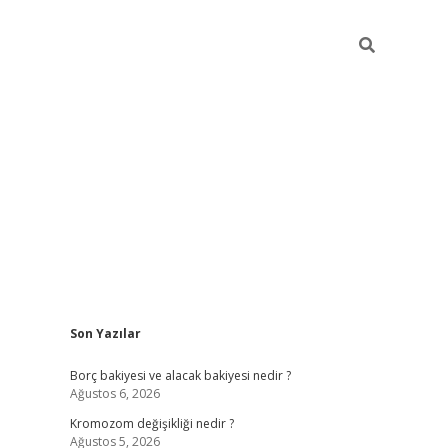
Sidebar
Son Yazılar
tulipbet giriş adresi
t
Borç bakiyesi ve alacak bakiyesi nedir ?
Ağustos 6, 2026
Kromozom değişikliği nedir ?
Ağustos 5, 2026