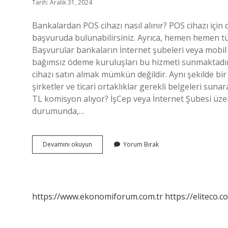
Tarih: Aralık 31, 2024
Bankalardan POS cihazı nasıl alınır? POS cihazı iç
başvuruda bulunabilirsiniz. Ayrıca, hemen hemen tü
Başvurular bankaların İnternet şubeleri veya mobil u
bağımsız ödeme kuruluşları bu hizmeti sunmaktadır. 
cihazı satın almak mümkün değildir. Aynı şekilde bir
şirketler ve ticari ortaklıklar gerekli belgeleri suna
TL komisyon alıyor? İşCep veya İnternet Şubesi ü
durumunda,…
Bankadan
Devamını okuyun
Yorum Bırak
Pos
Nasıl
Alınır
https://www.ekonomiforum.com.tr
https://eliteco.c