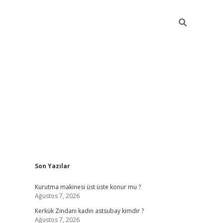
Sidebar
Son Yazılar
tulipbet giriş adresi
tul
Kurutma makinesi üst üste konur mu ?
Ağustos 7, 2026
Kerkük Zindanı kadın astsubay kimdir ?
Ağustos 7, 2026