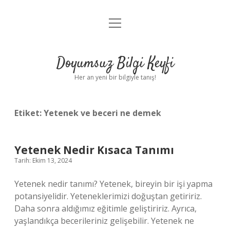
menüyü
Anasayfa
aç
Gizlilik Politikası
Doyumsuz Bilgi Keyfi
Yasal Uyarı
Her an yeni bir bilgiyle tanış!
Hakkımızda
Etiket:
Yetenek ve beceri ne demek
Yetenek Nedir Kısaca Tanımı
Tarih: Ekim 13, 2024
Yetenek nedir tanımı? Yetenek, bireyin bir işi yapma
potansiyelidir. Yeteneklerimizi doğuştan getiririz.
Daha sonra aldığımız eğitimle geliştiririz. Ayrıca,
yaşlandıkça becerileriniz gelişebilir. Yetenek ne