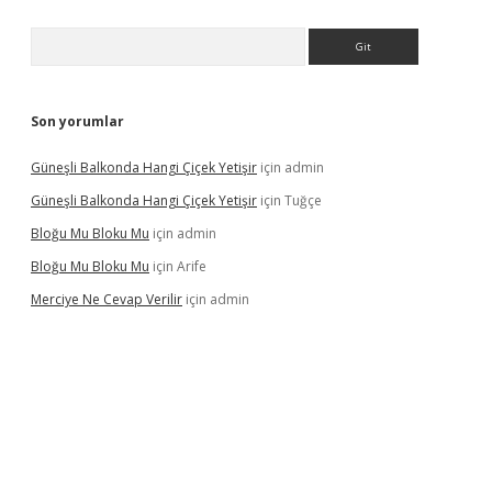
Arama
Son yorumlar
Güneşli Balkonda Hangi Çiçek Yetişir
için
admin
Güneşli Balkonda Hangi Çiçek Yetişir
için
Tuğçe
Bloğu Mu Bloku Mu
için
admin
Bloğu Mu Bloku Mu
için
Arife
Merciye Ne Cevap Verilir
için
admin
ş adresi
tulipbett.net