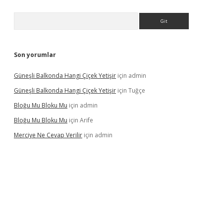
Arama
Son yorumlar
Güneşli Balkonda Hangi Çiçek Yetişir
için
admin
Güneşli Balkonda Hangi Çiçek Yetişir
için
Tuğçe
Bloğu Mu Bloku Mu
için
admin
Bloğu Mu Bloku Mu
için
Arife
Merciye Ne Cevap Verilir
için
admin
et