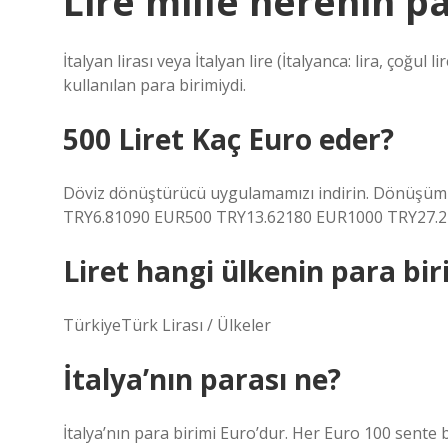
Lire mille nerenin p
İtalyan lirası veya İtalyan lire (İtalyanca: lira, çoğul 
kullanılan para birimiydi.
500 Liret Kaç Euro eder?
Döviz dönüştürücü uygulamamızı indirin. Dönüşüm 
TRY6.81090 EUR500 TRY13.62180 EUR1000 TRY27.24
Liret hangi ülkenin para bir
TürkiyeTürk Lirası / Ülkeler
İtalya’nın parası ne?
İtalya’nın para birimi Euro’dur. Her Euro 100 sente 