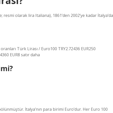
arası?
lire; resmi olarak lira Italiana), 1861’den 2002’ye kadar İtalya’da
oranları Türk Lirası / Euro100 TRY2.72436 EUR250
360 EUR8 satır daha
imi?
bölünmüştür. İtalya’nın para birimi Euro’dur. Her Euro 100