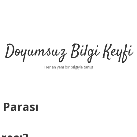
Doyumsuz Bilgi Keyfi
Her an yeni bir bilgiyle tanış!
 Parası