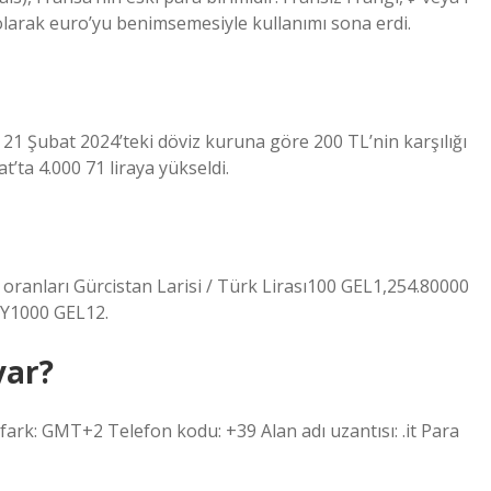
i olarak euro’yu benimsemesiyle kullanımı sona erdi.
 21 Şubat 2024’teki döviz kuruna göre 200 TL’nin karşılığı
at’ta 4.000 71 liraya yükseldi.
ranları Gürcistan Larisi / Türk Lirası100 GEL1,254.80000
Y1000 GEL12.
var?
fark: GMT+2 Telefon kodu: +39 Alan adı uzantısı: .it Para