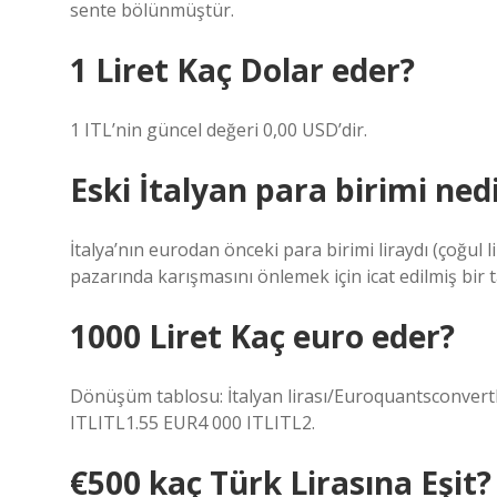
sente bölünmüştür.
1 Liret Kaç Dolar eder?
1 ITL’nin güncel değeri 0,00 USD’dir.
Eski İtalyan para birimi ned
İtalya’nın eurodan önceki para birimi liraydı (çoğul li
pazarında karışmasını önlemek için icat edilmiş bir t
1000 Liret Kaç euro eder?
Dönüşüm tablosu: İtalyan lirası/Euroquantsconver
ITLITL1.55 EUR4 000 ITLITL2.
€500 kaç Türk Lirasına Eşit?