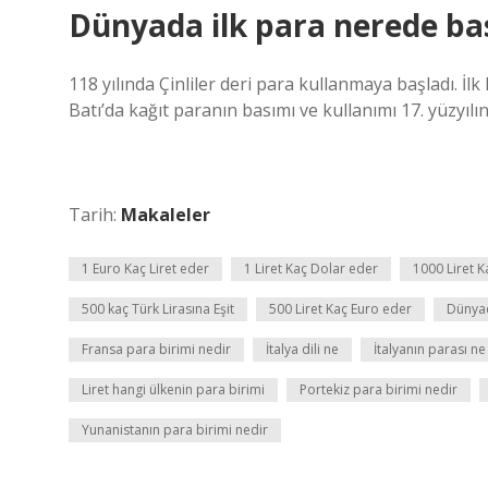
Dünyada ilk para nerede bas
118 yılında Çinliler deri para kullanmaya başladı. İlk
Batı’da kağıt paranın basımı ve kullanımı 17. yüzyıl
Tarih:
Makaleler
1 Euro Kaç Liret eder
1 Liret Kaç Dolar eder
1000 Liret 
500 kaç Türk Lirasına Eşit
500 Liret Kaç Euro eder
Dünyad
Fransa para birimi nedir
İtalya dili ne
İtalyanın parası ne
Liret hangi ülkenin para birimi
Portekiz para birimi nedir
Yunanistanın para birimi nedir