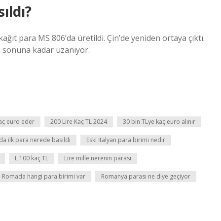
ıldı?
 kağıt para MS 806’da üretildi. Çin’de yeniden ortaya çıktı.
ın sonuna kadar uzanıyor.
Kaç euro eder
200 Lire Kaç TL 2024
30 bin TLye kaç euro alınır
a ilk para nerede basıldı
Eski İtalyan para birimi nedir
L 100 kaç TL
Lire mille nerenin parası
Romada hangi para birimi var
Romanya parası ne diye geçiyor