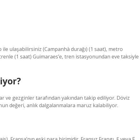
ile ulaşabilirsiniz (Campanhà durağı) (1 saat), metro
trenle (1 saat) Guimaraes’e, tren istasyonundan eve taksiyle
iyor?
ar ve gezginler tarafından yakından takip ediliyor. Döviz
’nun değeri, anlık dalgalanmalara maruz kalabiliyor.
is), Fransa’nın eski para birimidir. Fransız Frangı, ₣ veya F