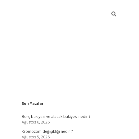
Sidebar
Son Yazılar
tulipbet giriş adresi
tulipbett
Borç bakiyesi ve alacak bakiyesi nedir ?
Ağustos 6, 2026
Kromozom değişikliği nedir ?
Ağustos 5, 2026