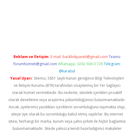
ipbet giriş adresi
tulipbett.net
Reklam ve İletişim:
E-mail:
backlinkpaneli@gmail.com
Teams:
forumhizmeti@gmail.com
Whatsapp: 0262 606 0 726
Telegram:
@karabul
Yasal Uyarı:
Sitemiz, 5651 Sayılı Kanun gereğince Bilgi Teknolojileri
ve İletişim Kurumu (BTK) tarafından onaylanmış bir Yer Sağlayıcı
olarak hizmet vermektedir. Bu nedenle, sitedeki içerikleri proaktif
olarak denetleme veya araştırma yükümlülüğümüz bulunmamaktadır.
Ancak, üyelerimiz yazdıkları içeriklerin sorumluluğunu taşımakta olup,
siteye üye olarak bu sorumluluğu kabul etmiş sayılırlar. Bu internet
sitesi, herhangi bir marka, kurum veya şahıs şirketi ile hiçbir bağlantısı
bulunmamaktadır. Sitede yalnızca kendi hazırladığımız makaleler