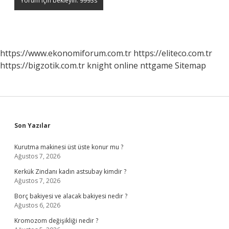
https://www.ekonomiforum.com.tr
https://eliteco.com.tr
https://bigzotik.com.tr
knight online
nttgame
Sitemap
Sidebar
Son Yazılar
Kurutma makinesi üst üste konur mu ?
Ağustos 7, 2026
Kerkük Zindanı kadın astsubay kimdir ?
Ağustos 7, 2026
Borç bakiyesi ve alacak bakiyesi nedir ?
Ağustos 6, 2026
Kromozom değişikliği nedir ?