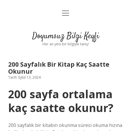
menüyü
Anasayfa
aç
Gizlilik Politikası
Doyumsuz Bilgi Keyfi
Yasal Uyarı
Her an yeni bir bilgiyle tanış!
Hakkımızda
200 Sayfalık Bir Kitap Kaç Saatte
Okunur
Tarih: Eylül 13, 2024
200 sayfa ortalama
kaç saatte okunur?
200 sayfalık bir kitabın okunma süresi okuma hızına