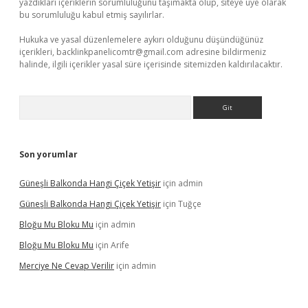
yazdıkları içeriklerin sorumluluğunu taşımakta olup, siteye üye olarak
bu sorumluluğu kabul etmiş sayılırlar.
Hukuka ve yasal düzenlemelere aykırı olduğunu düşündüğünüz
içerikleri,
backlinkpanelicomtr@gmail.com
adresine bildirmeniz
halinde, ilgili içerikler yasal süre içerisinde sitemizden kaldırılacaktır.
Arama
Son yorumlar
Güneşli Balkonda Hangi Çiçek Yetişir
için
admin
Güneşli Balkonda Hangi Çiçek Yetişir
için
Tuğçe
Bloğu Mu Bloku Mu
için
admin
Bloğu Mu Bloku Mu
için
Arife
Merciye Ne Cevap Verilir
için
admin