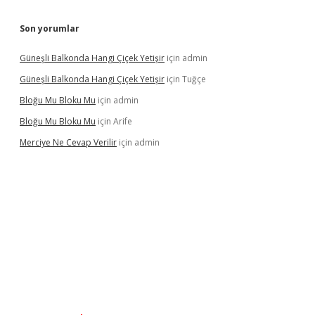
Son yorumlar
Güneşli Balkonda Hangi Çiçek Yetişir
için
admin
Güneşli Balkonda Hangi Çiçek Yetişir
için
Tuğçe
Bloğu Mu Bloku Mu
için
admin
Bloğu Mu Bloku Mu
için
Arife
Merciye Ne Cevap Verilir
için
admin
tulipbett.net