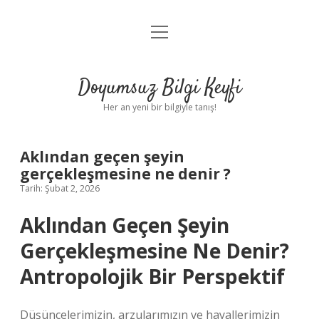
menüyü
Anasayfa
aç
Gizlilik Politikası
Doyumsuz Bilgi Keyfi
Yasal Uyarı
Her an yeni bir bilgiyle tanış!
Hakkımızda
Aklından geçen şeyin
gerçekleşmesine ne denir ?
Tarih: Şubat 2, 2026
Aklından Geçen Şeyin
Gerçekleşmesine Ne Denir?
Antropolojik Bir Perspektif
Düşüncelerimizin, arzularımızın ve hayallerimizin