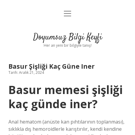
menüyü
Anasayfa
aç
Gizlilik Politikası
Doyumsuz Bilgi Keyfi
Yasal Uyarı
Her an yeni bir bilgiyle tanış!
Hakkımızda
Basur Şişliği Kaç Güne Iner
Tarih: Aralık 21, 2024
Basur memesi şişliği
kaç günde iner?
Anal hematom (anüste kan pıhtılarının toplanması),
sıklıkla dış hemoroidlerle karıştırılır, kendi kendine