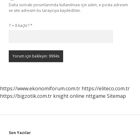
Daha sonraki yorumlarımda kullanılması için adım, e-posta adresim
ve site adresim bu tarayıcıya kaydedilsin.
7 + 8 kaçtır?
*
https://www.ekonomiforum.com.tr
https://eliteco.com.tr
https://bigzotik.com.tr
knight online
nttgame
Sitemap
Sidebar
Son Yazılar