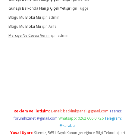
Güneşli Balkonda Hangi Çiçek Yetişir
için
Tuğçe
Bloğu Mu Bloku Mu
için
admin
Bloğu Mu Bloku Mu
için
Arife
Merciye Ne Cevap Verilir
için
admin
bett.net
Reklam ve İletişim:
E-mail:
backlinkpaneli@gmail.com
Teams:
forumhizmeti@gmail.com
Whatsapp: 0262 606 0 726
Telegram:
@karabul
Yasal Uyarı:
Sitemiz, 5651 Sayılı Kanun gereğince Bilgi Teknolojileri