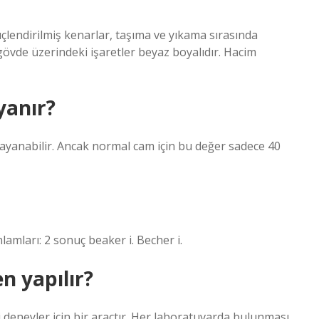
üçlendirilmiş kenarlar, taşıma ve yıkama sırasında
gövde üzerindeki işaretler beyaz boyalıdır. Hacim
yanır?
dayanabilir. Ancak normal cam için bu değer sadece 40
lamları: 2 sonuç beaker i. Becher i.
 yapılır?
 deneyler için bir araçtır. Her laboratuvarda bulunması