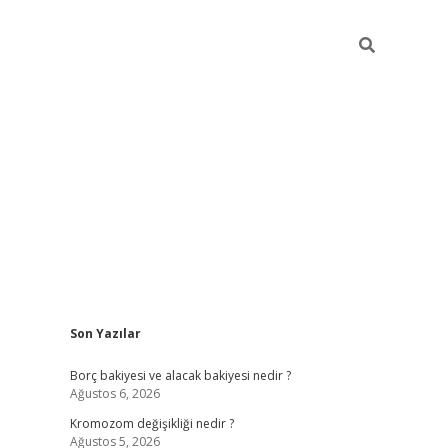
Sidebar
Son Yazılar
tulipbet giriş adresi
tulipbe
Borç bakiyesi ve alacak bakiyesi nedir ?
Ağustos 6, 2026
Kromozom değişikliği nedir ?
Ağustos 5, 2026