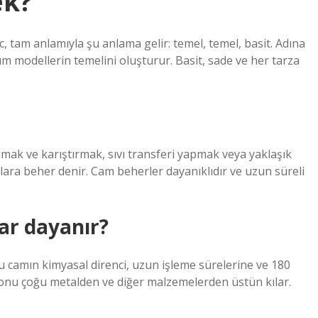
ek?
, tam anlamıyla şu anlama gelir: temel, temel, basit. Adına
m modellerin temelini oluşturur. Basit, sade ve her tarza
rlamak ve karıştırmak, sıvı transferi yapmak veya yaklaşık
plara beher denir. Cam beherler dayanıklıdır ve uzun süreli
ar dayanır?
u camın kimyasal direnci, uzun işleme sürelerine ve 180
e onu çoğu metalden ve diğer malzemelerden üstün kılar.