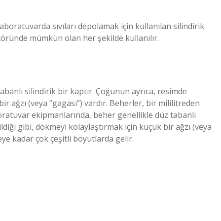
aboratuvarda sıvıları depolamak için kullanılan silindirik
töründe mümkün olan her şekilde kullanılır.
banlı silindirik bir kaptır. Çoğunun ayrıca, resimde
ir ağzı (veya “gagası”) vardır. Beherler, bir mililitreden
aboratuvar ekipmanlarında, beher genellikle düz tabanlı
ildiği gibi, dökmeyi kolaylaştırmak için küçük bir ağzı (veya
reye kadar çok çeşitli boyutlarda gelir.