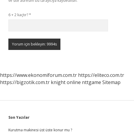
ve site adresim bu tarayıcıya kaydedilsin.
6 + 2 kaçtır?
*
https://www.ekonomiforum.com.tr
https://eliteco.com.tr
https://bigzotik.com.tr
knight online
nttgame
Sitemap
Sidebar
Son Yazılar
Kurutma makinesi üst üste konur mu ?