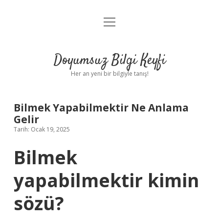
menüyü
Anasayfa
aç
Gizlilik Politikası
Doyumsuz Bilgi Keyfi
Yasal Uyarı
Her an yeni bir bilgiyle tanış!
Hakkımızda
Bilmek Yapabilmektir Ne Anlama
Gelir
Tarih: Ocak 19, 2025
Bilmek
yapabilmektir kimin
sözü?