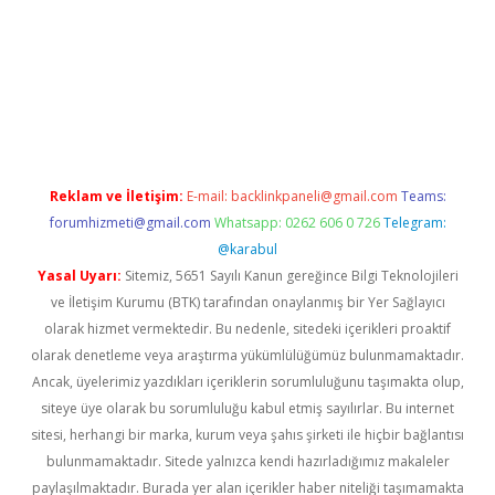
lipbett.net
Reklam ve İletişim:
E-mail:
backlinkpaneli@gmail.com
Teams:
forumhizmeti@gmail.com
Whatsapp: 0262 606 0 726
Telegram:
@karabul
Yasal Uyarı:
Sitemiz, 5651 Sayılı Kanun gereğince Bilgi Teknolojileri
ve İletişim Kurumu (BTK) tarafından onaylanmış bir Yer Sağlayıcı
olarak hizmet vermektedir. Bu nedenle, sitedeki içerikleri proaktif
olarak denetleme veya araştırma yükümlülüğümüz bulunmamaktadır.
Ancak, üyelerimiz yazdıkları içeriklerin sorumluluğunu taşımakta olup,
siteye üye olarak bu sorumluluğu kabul etmiş sayılırlar. Bu internet
sitesi, herhangi bir marka, kurum veya şahıs şirketi ile hiçbir bağlantısı
bulunmamaktadır. Sitede yalnızca kendi hazırladığımız makaleler
paylaşılmaktadır. Burada yer alan içerikler haber niteliği taşımamakta