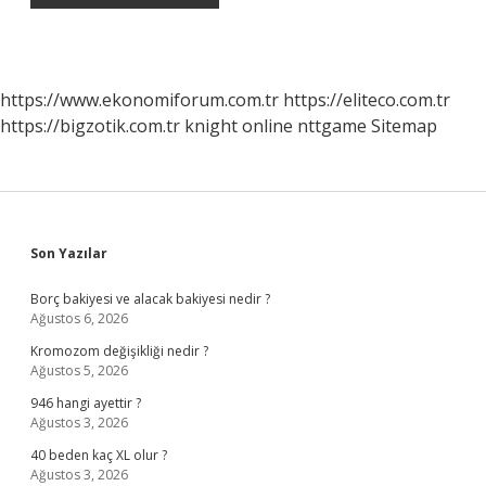
https://www.ekonomiforum.com.tr
https://eliteco.com.tr
https://bigzotik.com.tr
knight online
nttgame
Sitemap
Sidebar
Son Yazılar
Borç bakiyesi ve alacak bakiyesi nedir ?
Ağustos 6, 2026
Kromozom değişikliği nedir ?
Ağustos 5, 2026
946 hangi ayettir ?
Ağustos 3, 2026
40 beden kaç XL olur ?
Ağustos 3, 2026