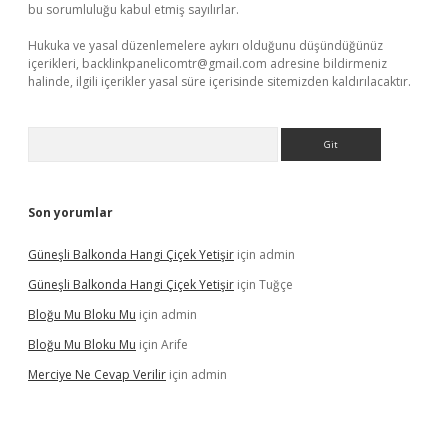
bu sorumluluğu kabul etmiş sayılırlar.
Hukuka ve yasal düzenlemelere aykırı olduğunu düşündüğünüz
içerikleri,
backlinkpanelicomtr@gmail.com
adresine bildirmeniz
halinde, ilgili içerikler yasal süre içerisinde sitemizden kaldırılacaktır.
Arama
Son yorumlar
Güneşli Balkonda Hangi Çiçek Yetişir
için
admin
Güneşli Balkonda Hangi Çiçek Yetişir
için
Tuğçe
Bloğu Mu Bloku Mu
için
admin
Bloğu Mu Bloku Mu
için
Arife
Merciye Ne Cevap Verilir
için
admin