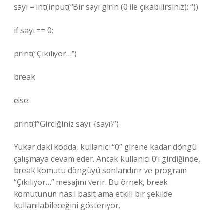
sayı = int(input(“Bir sayı girin (0 ile çıkabilirsiniz): “))
if sayı == 0:
print(“Çıkılıyor…”)
break
else:
print(f”Girdiğiniz sayı: {sayı}”)
Yukarıdaki kodda, kullanıcı “0” girene kadar döngü
çalışmaya devam eder. Ancak kullanıcı 0’ı girdiğinde,
break komutu döngüyü sonlandırır ve program
“Çıkılıyor…” mesajını verir. Bu örnek, break
komutunun nasıl basit ama etkili bir şekilde
kullanılabileceğini gösteriyor.