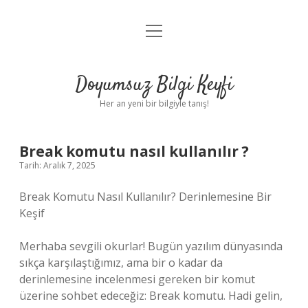
menüyü
Anasayfa
aç
Gizlilik Politikası
Doyumsuz Bilgi Keyfi
Yasal Uyarı
Her an yeni bir bilgiyle tanış!
Hakkımızda
Break komutu nasıl kullanılır ?
Tarih: Aralık 7, 2025
Break Komutu Nasıl Kullanılır? Derinlemesine Bir
Keşif
Merhaba sevgili okurlar! Bugün yazılım dünyasında
sıkça karşılaştığımız, ama bir o kadar da
derinlemesine incelenmesi gereken bir komut
üzerine sohbet edeceğiz: Break komutu. Hadi gelin,