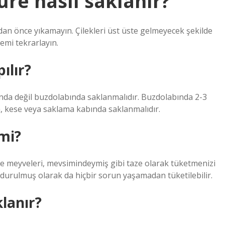
üre nasıl saklanır?
adan önce yıkamayın. Çilekleri üst üste gelmeyecek şekilde
lemi tekrarlayın.
ılır?
ında değil buzdolabında saklanmalıdır. Buzdolabında 2-3
a, kese veya saklama kabında saklanmalıdır.
 mi?
 meyveleri, mevsimindeymiş gibi taze olarak tüketmenizi
urulmuş olarak da hiçbir sorun yaşamadan tüketilebilir.
klanır?