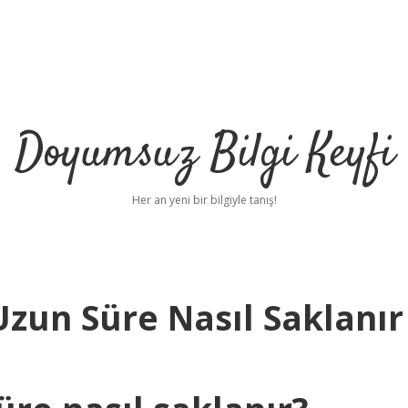
Doyumsuz Bilgi Keyfi
Her an yeni bir bilgiyle tanış!
Uzun Süre Nasıl Saklanır