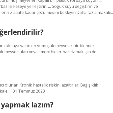
durulmuş meyveleri kapalı bir plastik torbaya koyun. …
asını kaseye yerleştirin. … Soğuk suyu değiştirin ve
elerin 2 saate kadar çözülmesini bekleyin.Daha fazla makale
erlendirilir?
 bozulmaya yakın en yumuşak meyveler bir blender
ışık meyve suları veya smoothieler hazırlamak için de
ı olurlar. Kronik hastalık riskini azaltırlar. Bağışıklık
 makale… •31 Temmuz 2023
e yapmak lazım?