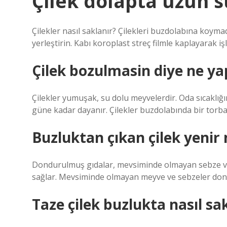
Çilek dolapta uzun s
Çilekler nasıl saklanır? Çilekleri buzdolabına koym
yerleştirin. Kabı koroplast streç filmle kaplayarak iş
Çilek bozulmasin diye ne yap
Çilekler yumuşak, su dolu meyvelerdir. Oda sıcaklığ
güne kadar dayanır. Çilekler buzdolabında bir torb
Buzluktan çıkan çilek yenir
Dondurulmuş gıdalar, mevsiminde olmayan sebze ve
sağlar. Mevsiminde olmayan meyve ve sebzeler dond
Taze çilek buzlukta nasıl sa