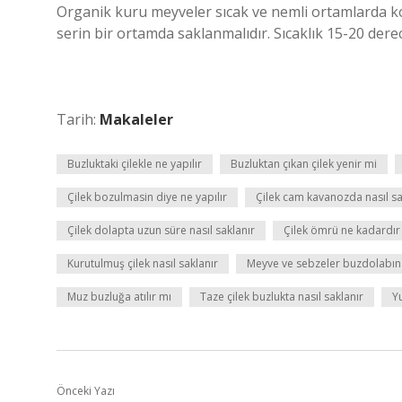
Organik kuru meyveler sıcak ve nemli ortamlarda ko
serin bir ortamda saklanmalıdır. Sıcaklık 15-20 dere
Tarih:
Makaleler
Buzluktaki çilekle ne yapılır
Buzluktan çıkan çilek yenir mi
Çilek bozulmasin diye ne yapılır
Çilek cam kavanozda nasıl sa
Çilek dolapta uzun süre nasıl saklanır
Çilek ömrü ne kadardır
Kurutulmuş çilek nasıl saklanır
Meyve ve sebzeler buzdolabın
Muz buzluğa atılır mı
Taze çilek buzlukta nasıl saklanır
Y
Önceki Yazı