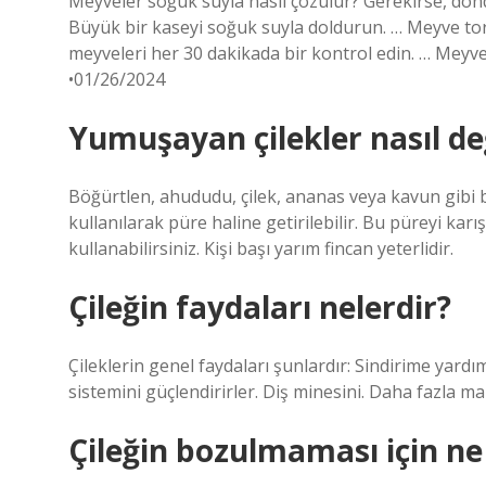
Meyveler soğuk suyla nasıl çözülür? Gerekirse, don
Büyük bir kaseyi soğuk suyla doldurun. … Meyve torb
meyveleri her 30 dakikada bir kontrol edin. … Meyv
•01/26/2024
Yumuşayan çilekler nasıl değ
Böğürtlen, ahududu, çilek, ananas veya kavun gibi
kullanılarak püre haline getirilebilir. Bu püreyi kar
kullanabilirsiniz. Kişi başı yarım fincan yeterlidir.
Çileğin faydaları nelerdir?
Çileklerin genel faydaları şunlardır: Sindirime yardımc
sistemini güçlendirirler. Diş minesini. Daha fazla
Çileğin bozulmaması için n