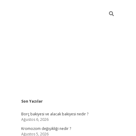
Sidebar
Son Yazılar
tulipbet giriş adresi
tulipbett.
Borç bakiyesi ve alacak bakiyesi nedir ?
Ağustos 6, 2026
Kromozom değişikliği nedir ?
Ağustos 5, 2026