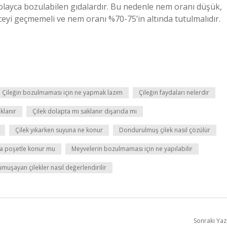
layca bozulabilen gıdalardır. Bu nedenle nem oranı düşük,
ceyi geçmemeli ve nem oranı %70-75’in altında tutulmalıdır.
Çileğin bozulmaması için ne yapmak lazım
Çileğin faydaları nelerdir
klanır
Çilek dolapta mı saklanır dışarıda mı
Çilek yıkarken suyuna ne konur
Dondurulmuş çilek nasıl çözülür
a poşetle konur mu
Meyvelerin bozulmaması için ne yapılabilir
umuşayan çilekler nasıl değerlendirilir
Sonraki Yaz