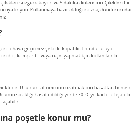
 çilekleri süzgece koyun ve 5 dakika dinlendirin. Çilekleri bir
urucuya koyun. Kullanmaya hazır olduğunuzda, dondurucuda
niz.
?
unca hava geçirmez şekilde kapatılır. Dondurucuya
 şurubu, komposto veya reçel yapmak için kullanılabilir.
işmektedir. Ürünün raf ömrünü uzatmak için hasattan hemen
rünün sıcaklığı hasat edildiği yerde 30 °C’ye kadar ulaşabilir
 açabilir.
ına poşetle konur mu?