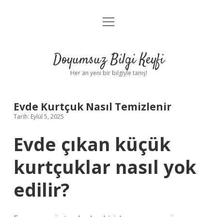
menüyü
Anasayfa
aç
Gizlilik Politikası
Doyumsuz Bilgi Keyfi
Yasal Uyarı
Her an yeni bir bilgiyle tanış!
Hakkımızda
Evde Kurtçuk Nasıl Temizlenir
Tarih: Eylül 5, 2025
Evde çıkan küçük
kurtçuklar nasıl yok
edilir?