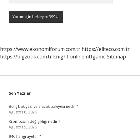
https://www.ekonomiforum.com.tr
https://eliteco.com.tr
https://bigzotik.com.tr
knight online
nttgame
Sitemap
Sidebar
Son Yazılar
Borç bakiyesi ve alacak bakiyesi nedir ?
Ağustos 6, 2026
Kromozom değişikliği nedir ?
Ağustos 5, 2026
946 hangi ayettir ?