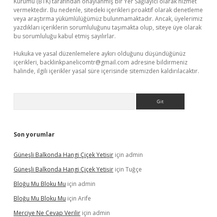
Kurumu (BTK) tarafından onaylanmış bir Yer Sağlayıcı olarak hizmet
vermektedir. Bu nedenle, sitedeki içerikleri proaktif olarak denetleme
veya araştırma yükümlülüğümüz bulunmamaktadır. Ancak, üyelerimiz
yazdıkları içeriklerin sorumluluğunu taşımakta olup, siteye üye olarak
bu sorumluluğu kabul etmiş sayılırlar.
Hukuka ve yasal düzenlemelere aykırı olduğunu düşündüğünüz
içerikleri,
backlinkpanelicomtr@gmail.com
adresine bildirmeniz
halinde, ilgili içerikler yasal süre içerisinde sitemizden kaldırılacaktır.
Arama
Son yorumlar
Güneşli Balkonda Hangi Çiçek Yetişir
için
admin
Güneşli Balkonda Hangi Çiçek Yetişir
için
Tuğçe
Bloğu Mu Bloku Mu
için
admin
Bloğu Mu Bloku Mu
için
Arife
Merciye Ne Cevap Verilir
için
admin