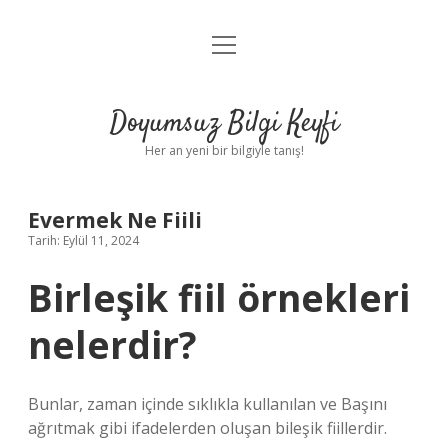
menüyü
Anasayfa
aç
Gizlilik Politikası
Doyumsuz Bilgi Keyfi
Yasal Uyarı
Her an yeni bir bilgiyle tanış!
Hakkımızda
Evermek Ne Fiili
Tarih: Eylül 11, 2024
Birleşik fiil örnekleri
nelerdir?
Bunlar, zaman içinde sıklıkla kullanılan ve Başını
ağrıtmak gibi ifadelerden oluşan bileşik fiillerdir.