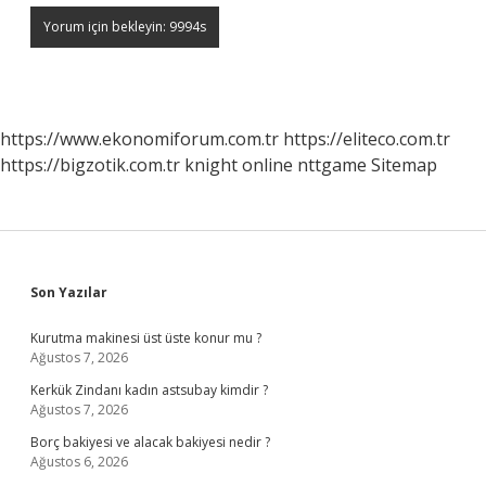
https://www.ekonomiforum.com.tr
https://eliteco.com.tr
https://bigzotik.com.tr
knight online
nttgame
Sitemap
Sidebar
Son Yazılar
Kurutma makinesi üst üste konur mu ?
Ağustos 7, 2026
Kerkük Zindanı kadın astsubay kimdir ?
Ağustos 7, 2026
Borç bakiyesi ve alacak bakiyesi nedir ?
Ağustos 6, 2026