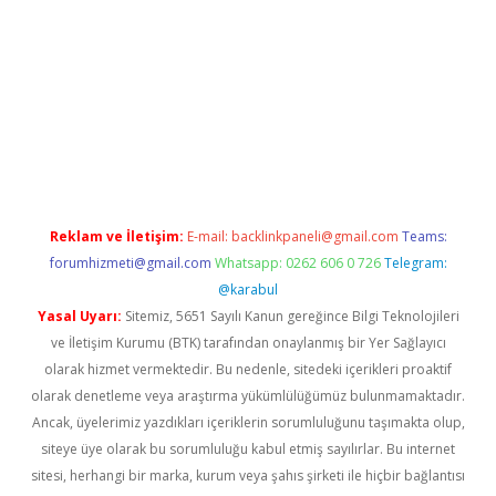
pbett.net
Reklam ve İletişim:
E-mail:
backlinkpaneli@gmail.com
Teams:
forumhizmeti@gmail.com
Whatsapp: 0262 606 0 726
Telegram:
@karabul
Yasal Uyarı:
Sitemiz, 5651 Sayılı Kanun gereğince Bilgi Teknolojileri
ve İletişim Kurumu (BTK) tarafından onaylanmış bir Yer Sağlayıcı
olarak hizmet vermektedir. Bu nedenle, sitedeki içerikleri proaktif
olarak denetleme veya araştırma yükümlülüğümüz bulunmamaktadır.
Ancak, üyelerimiz yazdıkları içeriklerin sorumluluğunu taşımakta olup,
siteye üye olarak bu sorumluluğu kabul etmiş sayılırlar. Bu internet
sitesi, herhangi bir marka, kurum veya şahıs şirketi ile hiçbir bağlantısı