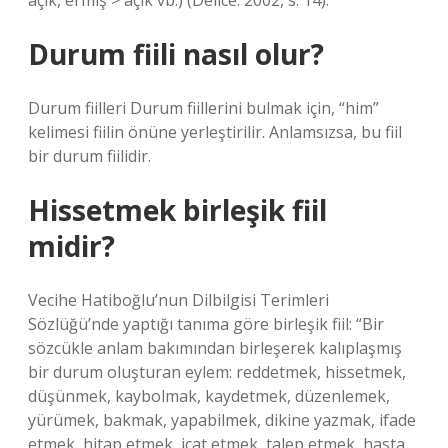
açık, ermiş > açık vb.) (Delice: 2002, s. 14).
Durum fiili nasıl olur?
Durum fiilleri Durum fiillerini bulmak için, “him”
kelimesi fiilin önüne yerleştirilir. Anlamsızsa, bu fiil
bir durum fiilidir.
Hissetmek birleşik fiil
midir?
Vecihe Hatiboğlu’nun Dilbilgisi Terimleri
Sözlüğü’nde yaptığı tanıma göre birleşik fiil: “Bir
sözcükle anlam bakımından birleşerek kalıplaşmış
bir durum oluşturan eylem: reddetmek, hissetmek,
düşünmek, kaybolmak, kaydetmek, düzenlemek,
yürümek, bakmak, yapabilmek, dikine yazmak, ifade
etmek, hitap etmek, icat etmek, talep etmek, hasta