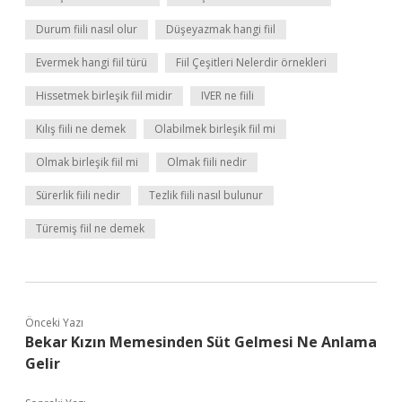
Durum fiili nasıl olur
Düşeyazmak hangi fiil
Evermek hangi fiil türü
Fiil Çeşitleri Nelerdir örnekleri
Hissetmek birleşik fiil midir
IVER ne fiili
Kılış fiili ne demek
Olabilmek birleşik fiil mi
Olmak birleşik fiil mi
Olmak fiili nedir
Sürerlik fiili nedir
Tezlik fiili nasıl bulunur
Türemiş fiil ne demek
Önceki Yazı
Bekar Kızın Memesinden Süt Gelmesi Ne Anlama
Gelir