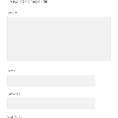
ile işaretlenmişlerdir
Yorum
İsim*
E-Posta*
Web Sitesi