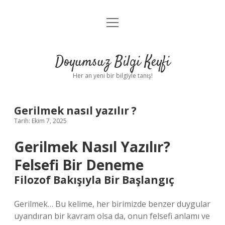
menüyü
Anasayfa
aç
Gizlilik Politikası
Doyumsuz Bilgi Keyfi
Yasal Uyarı
Her an yeni bir bilgiyle tanış!
Hakkımızda
Gerilmek nasıl yazılır ?
Tarih: Ekim 7, 2025
Gerilmek Nasıl Yazılır?
Felsefi Bir Deneme
Filozof Bakışıyla Bir Başlangıç
Gerilmek… Bu kelime, her birimizde benzer duygular
uyandıran bir kavram olsa da, onun felsefi anlamı ve