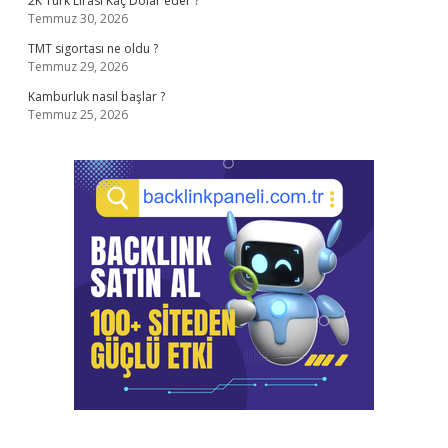
2K Türk Lirası Kaç Dolar eder ?
Temmuz 30, 2026
TMT sigortası ne oldu ?
Temmuz 29, 2026
Kamburluk nasıl başlar ?
Temmuz 25, 2026