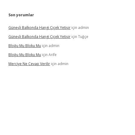
Son yorumlar
Güneşli Balkonda Hangi Çiçek Yetişir
için
admin
Güneşli Balkonda Hangi Çiçek Yetişir
için
Tuğçe
Bloğu Mu Bloku Mu
için
admin
Bloğu Mu Bloku Mu
için
Arife
Merciye Ne Cevap Verilir
için
admin
pbett.net