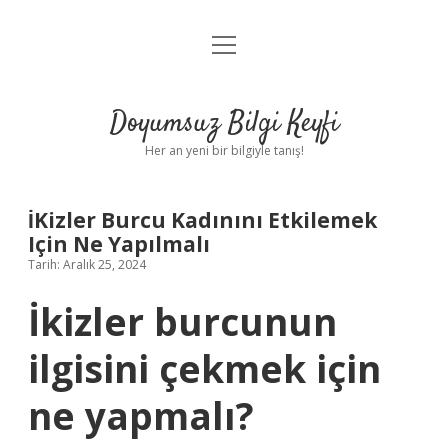
menüyü
Anasayfa
aç
Gizlilik Politikası
Doyumsuz Bilgi Keyfi
Yasal Uyarı
Her an yeni bir bilgiyle tanış!
Hakkımızda
İKizler Burcu Kadınını Etkilemek
Için Ne Yapılmalı
Tarih: Aralık 25, 2024
İkizler burcunun
ilgisini çekmek için
ne yapmalı?