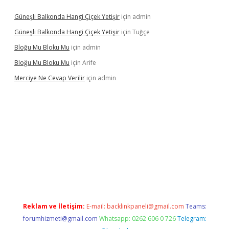
Güneşli Balkonda Hangi Çiçek Yetişir
için
admin
Güneşli Balkonda Hangi Çiçek Yetişir
için
Tuğçe
Bloğu Mu Bloku Mu
için
admin
Bloğu Mu Bloku Mu
için
Arife
Merciye Ne Cevap Verilir
için
admin
tt.net
Reklam ve İletişim:
E-mail:
backlinkpaneli@gmail.com
Teams:
forumhizmeti@gmail.com
Whatsapp: 0262 606 0 726
Telegram: