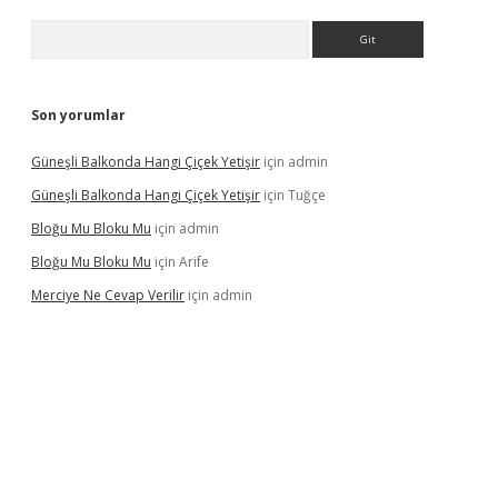
Arama
Son yorumlar
Güneşli Balkonda Hangi Çiçek Yetişir
için
admin
Güneşli Balkonda Hangi Çiçek Yetişir
için
Tuğçe
Bloğu Mu Bloku Mu
için
admin
Bloğu Mu Bloku Mu
için
Arife
Merciye Ne Cevap Verilir
için
admin
net