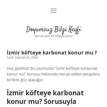
menüyü
Anasayfa
aç
Gizlilik Politikası
Doyumsuz Bilgi Keyfi
Yasal Uyarı
Her an yeni bir bilgiyle tanış!
Hakkımızda
İzmir köfteye karbonat konur mu ?
Tarih: Haziran 22, 2026
Hoş geldiniz! Bu yazımızda “İzmir köfteye karbonat
konur mu” konusu hakkında merak edilen detaylara
birlikte göz atacağız.
İzmir köfteye karbonat
konur mu? Sorusuyla