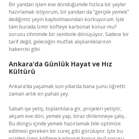
Bir yandan işten eve döndüğümde hızlıca bir şeyler
hazırlamak istiyorum, bir yandan da “gerçek yemek”
dediğimiz şeyin kaybolmasından korkuyorum. İşte
tam burada İzmir köfteye karbonat konur mu?
sorusu zihnimde bir sembole dönüşüyor. Sadece bir
tarif değil, geleceğin mutfak alışkanlıklarının
habercisi gibi.
Ankara’da Günlük Hayat ve Hız
Kültürü
Ankara’da yaşamak son yıllarda bana şunu öğretti:
zaman artık en pahalı şey.
Sabah işe yetiş, toplantılara gir, projeleri yetiştir,
akşam eve dön, yemek yap, biraz dinlenmeye çalış…
Bu döngü içinde yemek hazırlamak bile optimize
edilmesi gereken bir süreç gibi görülüyor. İşte bu
yüzden İzmir köfteye karbonat konur mu? sorusu