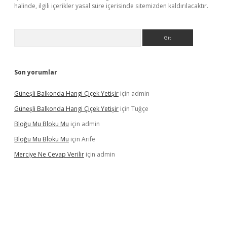
halinde, ilgili içerikler yasal süre içerisinde sitemizden kaldırılacaktır.
Arama
Son yorumlar
Güneşli Balkonda Hangi Çiçek Yetişir
için
admin
Güneşli Balkonda Hangi Çiçek Yetişir
için
Tuğçe
Bloğu Mu Bloku Mu
için
admin
Bloğu Mu Bloku Mu
için
Arife
Merciye Ne Cevap Verilir
için
admin