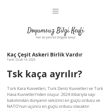
menüyü
Anasayfa
aç
Gizlilik Politikası
Doyumsuz Bilgi Keyfi
Yasal Uyarı
Her an yeni bir bilgiyle tanış!
Hakkımızda
Kaç Çeşit Askeri Birlik Vardır
Tarih: Ocak 19, 2025
Tsk kaça ayrılır?
Türk Kara Kuvvetleri, Türk Deniz Kuvvetleri ve Türk
Hava Kuvvetleri’nden oluşur. 2024 itibarıyla sayı
bakımından dünyanın sekizinci en güçlü ordusu ve
NATO’nun üçüncü en güçlü ordusu olacaktır.