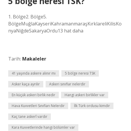
5 bölge neresi TSK?
1. Bölge2. Bölge5.
BölgeMuğlaKayseriKahramanmaraşKırklareliKilisKo
nyaNiğdeSakaryaOrdu13 hat daha
Tarih:
Makaleler
41 yaşında askere alınır mı
5 bölge neresi TSK
Asker kaça ayrılır
Askeri sınıflar nelerdir
En küçük askeri birlik nedir
Hangi askeri birlikler var
Hava Kuvvetleri Sınıfları Nelerdir
İlk Türk ordusu kimdir
Kaç tane askerî vardır
Kara Kuvvetlerinde hangi bölümler var