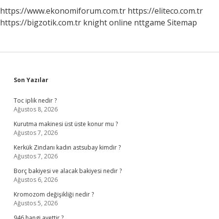
https://www.ekonomiforum.com.tr
https://eliteco.com.tr
https://bigzotik.com.tr
knight online
nttgame
Sitemap
Sidebar
Son Yazılar
Toc iplik nedir ?
Ağustos 8, 2026
Kurutma makinesi üst üste konur mu ?
Ağustos 7, 2026
Kerkük Zindanı kadın astsubay kimdir ?
Ağustos 7, 2026
Borç bakiyesi ve alacak bakiyesi nedir ?
Ağustos 6, 2026
Kromozom değişikliği nedir ?
Ağustos 5, 2026
946 hangi ayettir ?