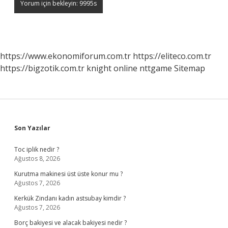
https://www.ekonomiforum.com.tr
https://eliteco.com.tr
https://bigzotik.com.tr
knight online
nttgame
Sitemap
Sidebar
Son Yazılar
Toc iplik nedir ?
Ağustos 8, 2026
Kurutma makinesi üst üste konur mu ?
Ağustos 7, 2026
Kerkük Zindanı kadın astsubay kimdir ?
Ağustos 7, 2026
Borç bakiyesi ve alacak bakiyesi nedir ?