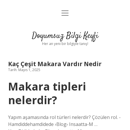
menüyü
Anasayfa
aç
Gizlilik Politikası
Doyumsuz Bilgi Keyfi
Yasal Uyarı
Her an yeni bir bilgiyle tanış!
Hakkımızda
Kaç Çeşit Makara Vardır Nedir
Tarih: Mayıs 1, 2025
Makara tipleri
nelerdir?
Yapım aşamasında rol türleri nelerdir? Çözülen rol. -
Hamdiddehamdidede ›Blog› Insaatta-M …