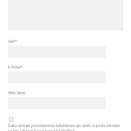
İsim*
E-Posta*
Web Sitesi
Daha sonraki yorumlarımda kullanılması için adım, e-posta adresim
ve site adresim bu tarayıcıya kaydedilsin.