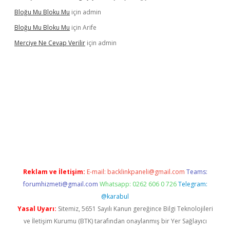
Bloğu Mu Bloku Mu
için
admin
Bloğu Mu Bloku Mu
için
Arife
Merciye Ne Cevap Verilir
için
admin
bett.net
Reklam ve İletişim:
E-mail:
backlinkpaneli@gmail.com
Teams:
forumhizmeti@gmail.com
Whatsapp: 0262 606 0 726
Telegram:
@karabul
Yasal Uyarı:
Sitemiz, 5651 Sayılı Kanun gereğince Bilgi Teknolojileri
ve İletişim Kurumu (BTK) tarafından onaylanmış bir Yer Sağlayıcı