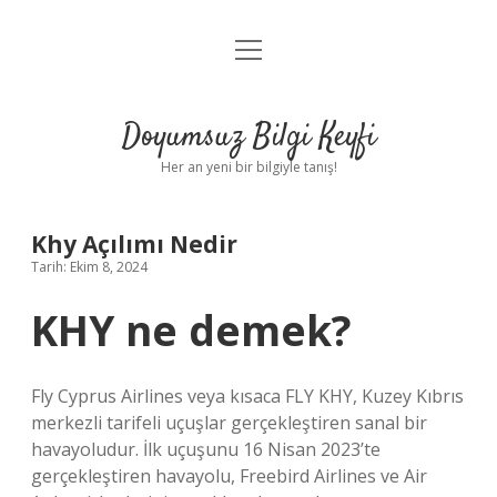
menüyü
Anasayfa
aç
Gizlilik Politikası
Doyumsuz Bilgi Keyfi
Yasal Uyarı
Her an yeni bir bilgiyle tanış!
Hakkımızda
Khy Açılımı Nedir
Tarih: Ekim 8, 2024
KHY ne demek?
Fly Cyprus Airlines veya kısaca FLY KHY, Kuzey Kıbrıs
merkezli tarifeli uçuşlar gerçekleştiren sanal bir
havayoludur. İlk uçuşunu 16 Nisan 2023’te
gerçekleştiren havayolu, Freebird Airlines ve Air