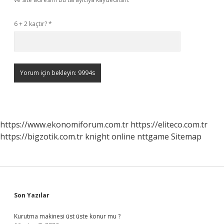
6 + 2 kaçtır?
*
https://www.ekonomiforum.com.tr
https://eliteco.com.tr
https://bigzotik.com.tr
knight online
nttgame
Sitemap
Sidebar
Son Yazılar
Kurutma makinesi üst üste konur mu ?