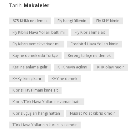
Tarih:
Makaleler
675 KHKlı ne demek
Fly hangi ülkenin
Fly KHY kimin
Fly Kıbrıs Hava Yolları battı mı
Fly Kıbrıs kime ait
Fly Kıbrıs yemek veriyor mu
Freebird Hava Yolları kimin
Kay ne demek eski Türkçe
Kereng türkçe ne demek
Keri ne anlama gelir
KHK neyin açılımı
KHK olayı nedir
KHKyı kim çıkarır
KHY ne demek
Kıbrıs Havalimanı kime ait
Kıbrıs Türk Hava Yolları ne zaman battı
Kıbrıs uçuşları hangi hattan
Nusret Polat Kıbrıs kimdir
Türk Hava Yollarının kurucusu kimdir