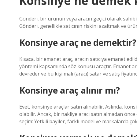
Konsinye ne demek 
Gönderi, bir ürünün veya aracın geçici olarak sahibin
Gönderi, genellikle satıcının riskini azaltmak ve ürün
Konsinye araç ne demektir?
Kısaca, bir emanet araç, aracın satıcıya emanet edild
yöntemi kapsamında söz konusu araçtır. Emanet araç s
devreder ve bu kişi malı (aracı) satar ve satış fiyatı
Konsinye araç alınır mı?
Evet, konsinye araçlar satın alınabilir. Aslında, kons
olabilir. Ancak, bir nakliye aracı satın almadan önc
seçim: Yetkili bayiler, farklı model ve markalarda çok 