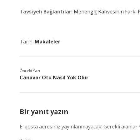
Tavsiyeli Bağlantılar:
Menengiç Kahvesinin Farkı 
Tarih:
Makaleler
Önceki Yazı
Canavar Otu Nasıl Yok Olur
Bir yanıt yazın
E-posta adresiniz yayınlanmayacak.
Gerekli alanlar