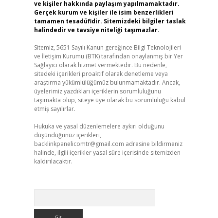
ve kişiler hakkında paylaşım yapılmamaktadır.
Gerçek kurum ve kişiler ile isim benzerlikleri
tamamen tesadüfidir. Sitemizdeki bilgiler taslak
halindedir ve tavsiye niteliği taşımazlar.
Sitemiz, 5651 Sayılı Kanun gereğince Bilgi Teknolojileri
ve İletişim Kurumu (BTK) tarafından onaylanmış bir Yer
Sağlayıcı olarak hizmet vermektedir. Bu nedenle,
sitedeki içerikleri proaktif olarak denetleme veya
araştırma yükümlülüğümüz bulunmamaktadır. Ancak,
üyelerimiz yazdıkları içeriklerin sorumluluğunu
taşımakta olup, siteye üye olarak bu sorumluluğu kabul
etmiş sayılırlar.
Hukuka ve yasal düzenlemelere aykırı olduğunu
düşündüğünüz içerikleri,
backlinkpanelicomtr@gmail.com
adresine bildirmeniz
halinde, ilgili içerikler yasal süre içerisinde sitemizden
kaldırılacaktır.
Arama