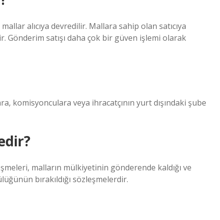
 mallar alıcıya devredilir. Mallara sahip olan satıcıya
nir. Gönderim satışı daha çok bir güven işlemi olarak
lara, komisyonculara veya ihracatçının yurt dışındaki şube
edir?
eşmeleri, malların mülkiyetinin gönderende kaldığı ve
lüğünün bırakıldığı sözleşmelerdir.