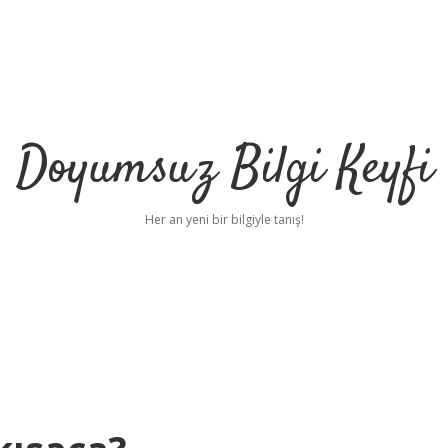
Doyumsuz Bilgi Keyfi
Her an yeni bir bilgiyle tanış!