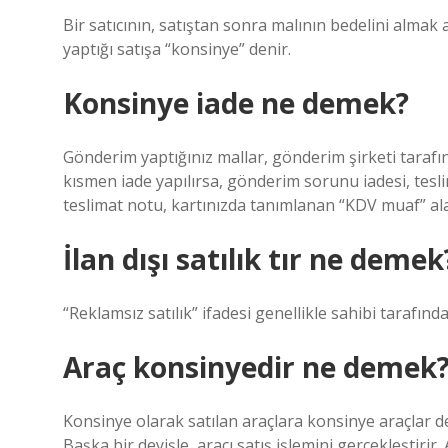
Bir satıcının, satıştan sonra malının bedelini almak
yaptığı satışa “konsinye” denir.
Konsinye iade ne demek?
Gönderim yaptığınız mallar, gönderim şirketi tara
kısmen iade yapılırsa, gönderim sorunu iadesi, te
teslimat notu, kartınızda tanımlanan “KDV muaf” ala
İlan dışı satılık tır ne demek
“Reklamsız satılık” ifadesi genellikle sahibi tarafınd
Araç konsinyedir ne demek
Konsinye olarak satılan araçlara konsinye araçlar de
Başka bir deyişle, aracı satış işlemini gerçekleştirir. 