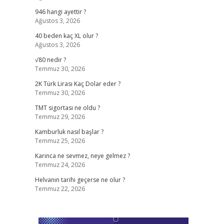
946 hangi ayettir ?
Ağustos 3, 2026
40 beden kaç XL olur ?
Ağustos 3, 2026
√80 nedir ?
Temmuz 30, 2026
2K Türk Lirası Kaç Dolar eder ?
Temmuz 30, 2026
TMT sigortası ne oldu ?
Temmuz 29, 2026
Kamburluk nasıl başlar ?
Temmuz 25, 2026
Karınca ne sevmez, neye gelmez ?
Temmuz 24, 2026
Helvanın tarihi geçerse ne olur ?
Temmuz 22, 2026