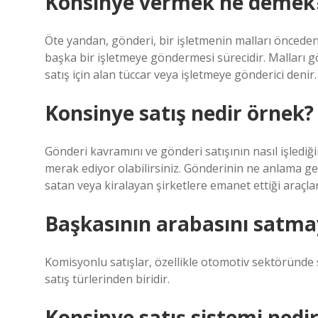
Konsinye vermek ne demek
Öte yandan, gönderi, bir işletmenin malları önceden
başka bir işletmeye göndermesi sürecidir. Malları g
satış için alan tüccar veya işletmeye gönderici denir.
Konsinye satış nedir örnek?
Gönderi kavramını ve gönderi satışının nasıl işlediğ
merak ediyor olabilirsiniz. Gönderinin ne anlama gel
satan veya kiralayan şirketlere emanet ettiği araçla
Başkasının arabasını satma
Komisyonlu satışlar, özellikle otomotiv sektöründe s
satış türlerinden biridir.
Konsinye satış sistemi nedi