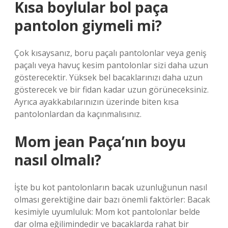
Kısa boylular bol paça
pantolon giymeli mi?
Çok kısaysanız, boru paçalı pantolonlar veya geniş
paçalı veya havuç kesim pantolonlar sizi daha uzun
gösterecektir. Yüksek bel bacaklarınızı daha uzun
gösterecek ve bir fidan kadar uzun görüneceksiniz.
Ayrıca ayakkabılarınızın üzerinde biten kısa
pantolonlardan da kaçınmalısınız.
Mom jean Paça’nın boyu
nasıl olmalı?
İşte bu kot pantolonların bacak uzunluğunun nasıl
olması gerektiğine dair bazı önemli faktörler: Bacak
kesimiyle uyumluluk: Mom kot pantolonlar belde
dar olma eğilimindedir ve bacaklarda rahat bir