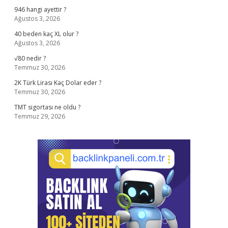
946 hangi ayettir ?
Ağustos 3, 2026
40 beden kaç XL olur ?
Ağustos 3, 2026
√80 nedir ?
Temmuz 30, 2026
2K Türk Lirası Kaç Dolar eder ?
Temmuz 30, 2026
TMT sigortası ne oldu ?
Temmuz 29, 2026