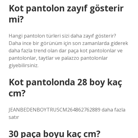
Kot pantolon zayıf gösterir
mi?
Hangi pantolon türleri sizi daha zayıf gösterir?
Daha ince bir görünüm için son zamanlarda giderek
daha fazla trend olan dar paça kot pantolonlar ve
pantolonlar, taytlar ve palazzo pantolonlar
giyebilirsiniz.
Kot pantolonda 28 boy kaç
cm?
JEANBEDENBOYTRUSCM264862762889 daha fazla
satır
30 paça boyu kaç cm?