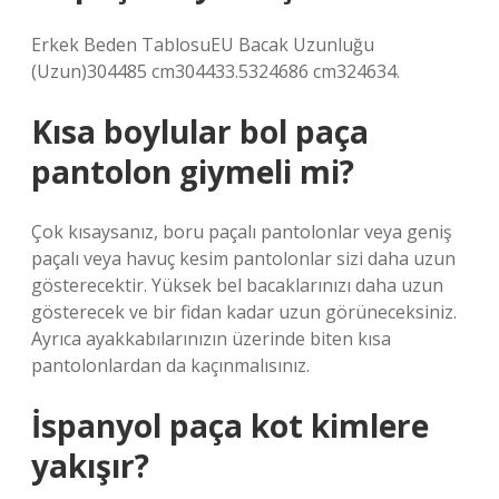
Erkek Beden TablosuEU Bacak Uzunluğu
(Uzun)304485 cm304433.5324686 cm324634.
Kısa boylular bol paça
pantolon giymeli mi?
Çok kısaysanız, boru paçalı pantolonlar veya geniş
paçalı veya havuç kesim pantolonlar sizi daha uzun
gösterecektir. Yüksek bel bacaklarınızı daha uzun
gösterecek ve bir fidan kadar uzun görüneceksiniz.
Ayrıca ayakkabılarınızın üzerinde biten kısa
pantolonlardan da kaçınmalısınız.
İspanyol paça kot kimlere
yakışır?