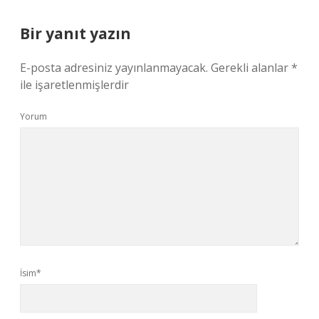
Bir yanıt yazın
E-posta adresiniz yayınlanmayacak.
Gerekli alanlar
*
ile işaretlenmişlerdir
Yorum
İsim*