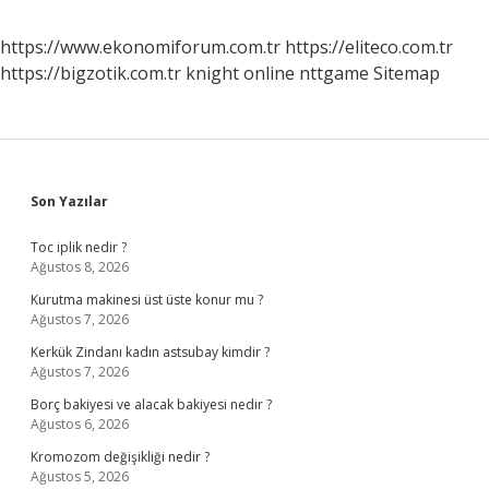
https://www.ekonomiforum.com.tr
https://eliteco.com.tr
https://bigzotik.com.tr
knight online
nttgame
Sitemap
Sidebar
Son Yazılar
Toc iplik nedir ?
Ağustos 8, 2026
Kurutma makinesi üst üste konur mu ?
Ağustos 7, 2026
Kerkük Zindanı kadın astsubay kimdir ?
Ağustos 7, 2026
Borç bakiyesi ve alacak bakiyesi nedir ?
Ağustos 6, 2026
Kromozom değişikliği nedir ?
Ağustos 5, 2026