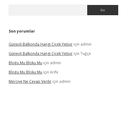
Arama
Son yorumlar
Güneşli Balkonda Hangi Çiçek Yetişir
için
admin
Güneşli Balkonda Hangi Çiçek Yetişir
için
Tuğçe
Bloğu Mu Bloku Mu
için
admin
Bloğu Mu Bloku Mu
için
Arife
Merciye Ne Cevap Verilir
için
admin
ipbett.net