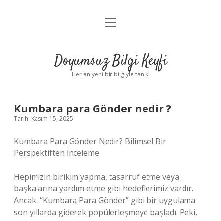
menüyü
Anasayfa
aç
Gizlilik Politikası
Doyumsuz Bilgi Keyfi
Yasal Uyarı
Her an yeni bir bilgiyle tanış!
Hakkımızda
Kumbara para Gönder nedir ?
Tarih: Kasım 15, 2025
Kumbara Para Gönder Nedir? Bilimsel Bir
Perspektiften İnceleme
Hepimizin birikim yapma, tasarruf etme veya
başkalarına yardım etme gibi hedeflerimiz vardır.
Ancak, “Kumbara Para Gönder” gibi bir uygulama
son yıllarda giderek popülerleşmeye başladı. Peki,